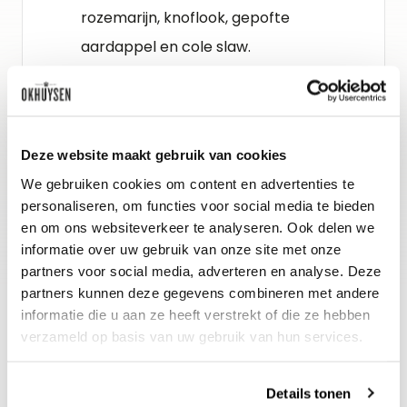
rozemarijn, knoflook, gepofte
aardappel en cole slaw.
Gidsbeoordeling
The Wine Advocate : 89-91
Deze website maakt gebruik van cookies
Decanter : 92
We gebruiken cookies om content en advertenties te
Jancis Robinson : 15
personaliseren, om functies voor social media te bieden
Het Okhuysen Proefteam : 15
en om ons websiteverkeer te analyseren. Ook delen we
informatie over uw gebruik van onze site met onze
partners voor social media, adverteren en analyse. Deze
partners kunnen deze gegevens combineren met andere
informatie die u aan ze heeft verstrekt of die ze hebben
verzameld op basis van uw gebruik van hun services.
Details tonen