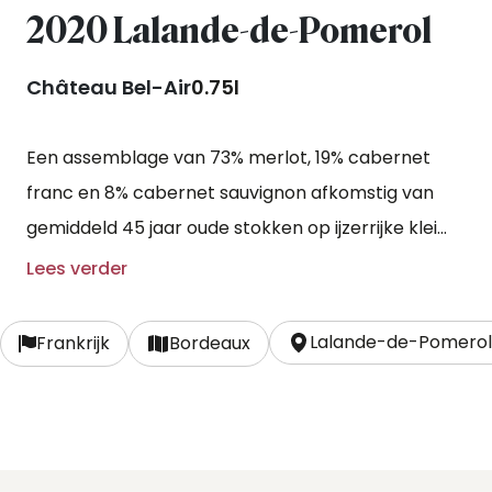
2020 Lalande-de-Pomerol
Château Bel-Air
0.75l
Een assemblage van 73% merlot, 19% cabernet
franc en 8% cabernet sauvignon afkomstig van
gemiddeld 45 jaar oude stokken op ijzerrijke klei
met een bovenlaag van kiezel. De wijn rijpt in
Lees verder
bordeaux vaten (225 liter), waarvan 40% nieuw
voor minimaal 12 maanden.
Lalande-de-Pomero
Frankrijk
Bordeaux