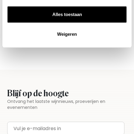
Alles toestaan
Nieuws & inspiratie in Vineé Vineuse
Alle wijnen direct van de wijnboer
Weigeren
Vandaag voor 12.00 uur besteld, morgen in huis
Gratis thuisbezorgd vanaf €115,00
Iedere wijn per fles te bestellen
Blijf op de hoogte
Ontvang het laatste wijnnieuws, proeverijen en
evenementen
E-mailadres