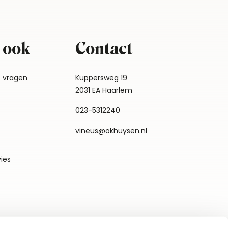
 ook
Contact
e vragen
Küppersweg 19
2031 EA Haarlem
023-5312240
vineus@okhuysen.nl
vies