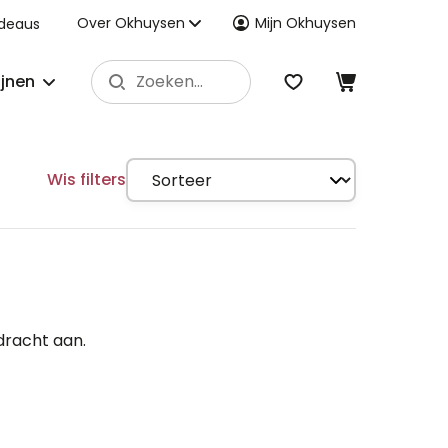
Over Okhuysen
Mijn Okhuysen
deaus
ijnen
Wis filters
dracht aan.