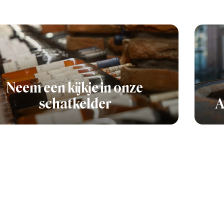
Neem een kijkje in onze
schatkelder
A