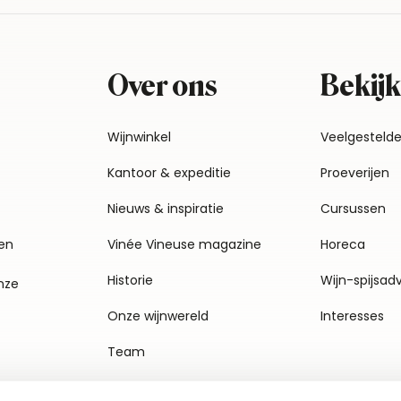
Over ons
Bekijk
Wijnwinkel
Veelgesteld
Kantoor & expeditie
Proeverijen
Nieuws & inspiratie
Cursussen
en
Vinée Vineuse magazine
Horeca
Historie
Wijn-spijsad
nze
Onze wijnwereld
Interesses
Team
Vacatures