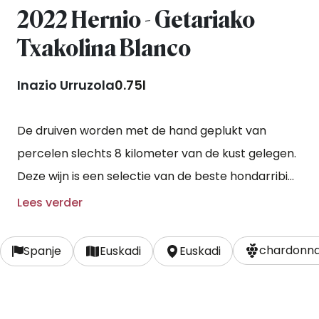
2022 Hernio - Getariako
Txakolina Blanco
Inazio Urruzola
0.75l
De druiven worden met de hand geplukt van
percelen slechts 8 kilometer van de kust gelegen.
Deze wijn is een selectie van de beste hondarribi
zuri- en chardonnaydruiven, rekening houdend
Lees verder
met de complexiteit van de aroma's van Hernio.
De intense minerale en citrusaroma's vallen op
chardonna
Spanje
Euskadi
Euskadi
samen met het tropische karakter van de
chardonnay-variëteit. De 12 maanden rijping sur lie
verrijkt de wijn in elegantie en complexiteit. In de