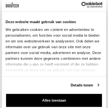
Txakolina is dé ideale wijn bij oesters,
een visplateau en de pintxos-keuken
van San Sébastian.
Deze website maakt gebruik van cookies
We gebruiken cookies om content en advertenties te
personaliseren, om functies voor social media te bieden
en om ons websiteverkeer te analyseren. Ook delen we
informatie over uw gebruik van onze site met onze
partners voor social media, adverteren en analyse. Deze
partners kunnen deze gegevens combineren met andere
informatie die u aan ze heeft verstrekt of die ze hebben
verzameld op basis van uw gebruik van hun services.
Nieuws & inspiratie in Vineé Vineuse
Details tonen
Alle wijnen direct van de wijnboer
Vandaag voor 12.00 uur besteld, morgen in huis
Alles toestaan
Gratis thuisbezorgd vanaf €115,00