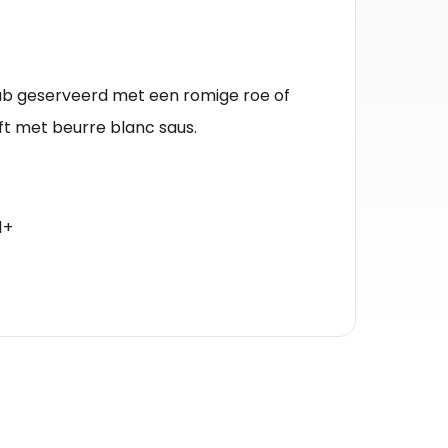
Herko
Muscad
b geserveerd met een romige roe of
Kleur 
t met beurre blanc saus.
Witte w
Inhou
0.75l
1+
Alcoh
12%
Druiv
melon 