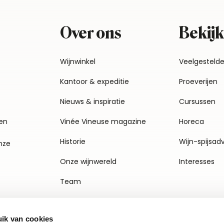
Over ons
Bekijk
Wijnwinkel
Veelgesteld
Kantoor & expeditie
Proeverijen
Nieuws & inspiratie
Cursussen
en
Vinée Vineuse magazine
Horeca
Historie
Wijn-spijsad
nze
Onze wijnwereld
Interesses
Team
Vacatures
ik van cookies
Agenda