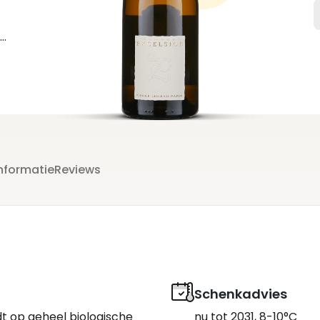
nformatie
Reviews
Schenkadvies
 op geheel biologische
nu tot 2031, 8-10°C