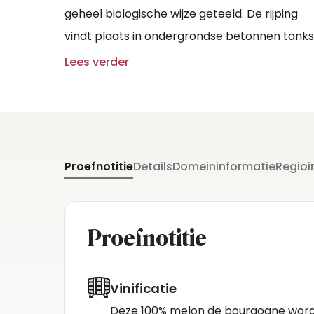
geheel biologische wijze geteeld. De rijping
vindt plaats in ondergrondse betonnen tanks
voor 12 maanden en ook in houten vaten van
Lees verder
1500 liter voor 12 maanden.
Proefnotitie
Details
Domeininformatie
Regioi
Proefnotitie
Vinificatie
Deze 100% melon de bourgogne wordt