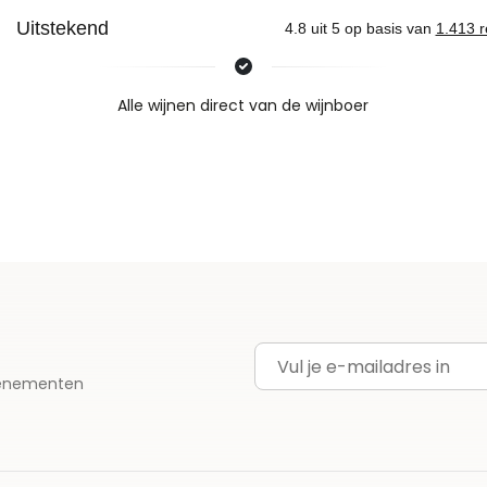
Nieuws & inspiratie in Vineé Vineuse
Alle wijnen direct van de wijnboer
Vandaag voor 12.00 uur besteld, morgen in huis
Gratis thuisbezorgd vanaf €115,00
Iedere wijn per fles te bestellen
E-mailadres
evenementen