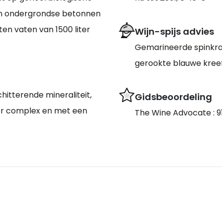
s in ondergrondse betonnen
en vaten van 1500 liter
Wijn-spijs advies
Gemarineerde spinkra
gerookte blauwe kreef
chitterende mineraliteit,
Gidsbeoordeling
er complex en met een
The Wine Advocate : 9