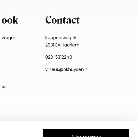
 ook
Contact
e vragen
Küppersweg 19
2031 EA Haarlem
023-5312240
vineus@okhuysen.nl
vies