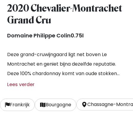
2020 Chevalier-Montrachet
Grand Cru
Domaine Philippe Colin
0.75l
Deze grand-cruwijngaard ligt net boven Le
Montrachet en geniet bijna dezelfde reputatie.
Deze 100% chardonnay komt van oude stokken
tussen de 37 en 60 jaar oud.
Lees verder
Chassagne-Montra
Frankrijk
Bourgogne