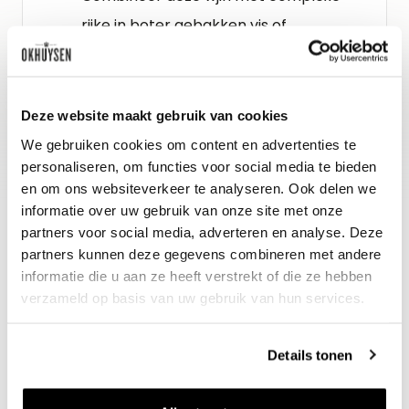
rijke in boter gebakken vis of
gerechten op basis van gevogelte.
Gidsbeoordeling
Deze website maakt gebruik van cookies
Vinous : 94
We gebruiken cookies om content en advertenties te
personaliseren, om functies voor social media te bieden
en om ons websiteverkeer te analyseren. Ook delen we
informatie over uw gebruik van onze site met onze
partners voor social media, adverteren en analyse. Deze
partners kunnen deze gegevens combineren met andere
informatie die u aan ze heeft verstrekt of die ze hebben
verzameld op basis van uw gebruik van hun services.
Details tonen
Nieuws & inspiratie in Vineé Vineuse