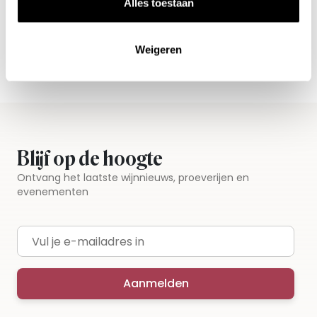
Alle wijnen direct van de wijnboer
Alles toestaan
Vandaag voor 12.00 uur besteld, morgen in huis
Gratis thuisbezorgd vanaf €115,00
Weigeren
Iedere wijn per fles te bestellen
Blijf op de hoogte
Ontvang het laatste wijnnieuws, proeverijen en
evenementen
E-mailadres
Aanmelden