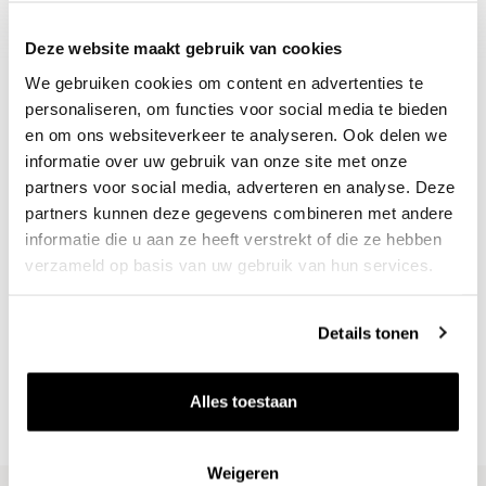
Deze website maakt gebruik van cookies
We gebruiken cookies om content en advertenties te
personaliseren, om functies voor social media te bieden
en om ons websiteverkeer te analyseren. Ook delen we
informatie over uw gebruik van onze site met onze
partners voor social media, adverteren en analyse. Deze
partners kunnen deze gegevens combineren met andere
informatie die u aan ze heeft verstrekt of die ze hebben
verzameld op basis van uw gebruik van hun services.
Nieuws & inspiratie in Vineé Vineuse
Alle wijnen direct van de wijnboer
Details tonen
Vandaag voor 12.00 uur besteld, morgen in huis
Gratis thuisbezorgd vanaf €115,00
Alles toestaan
Iedere wijn per fles te bestellen
Weigeren