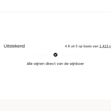
Nieuws & inspiratie in Vineé Vineuse
Alle wijnen direct van de wijnboer
Vandaag voor 12.00 uur besteld, morgen in huis
Gratis thuisbezorgd vanaf €115,00
Iedere wijn per fles te bestellen