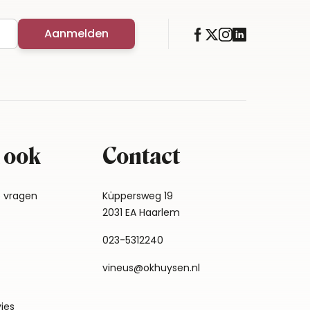
Aanmelden
 ook
Contact
e vragen
Küppersweg 19
2031 EA Haarlem
023-5312240
vineus@okhuysen.nl
vies