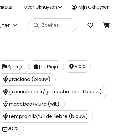
Over Okhuysen
Mijn Okhuysen
deaus
ijnen
Rioja
Spanje
La Rioja
graciano (blauw)
grenache noir/garnacha tinto (blauw)
macabeo/viura (wit)
tempranillo/ull de llebre (blauw)
2023