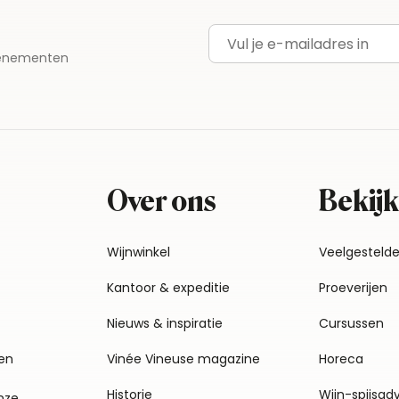
E-mailadres
evenementen
Over ons
Bekijk
Wijnwinkel
Veelgesteld
Kantoor & expeditie
Proeverijen
Nieuws & inspiratie
Cursussen
en
Vinée Vineuse magazine
Horeca
Historie
Wijn-spijsad
nze