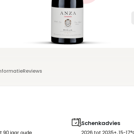
m
nformatie
Reviews
Schenkadvies
 90 jaar oude
2026 tot 2035+, 15-17°