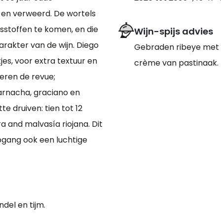
 en verweerd. De wortels
stoffen te komen, en die
Wijn-spijs advies
arakter van de wijn. Diego
Gebraden ribeye met 
tjes, voor extra textuur en
crème van pastinaak.
eren de revue;
arnacha, graciano en
e druiven: tien tot 12
a and malvasía riojana. Dit
pgang ook een luchtige
ndel en tijm.