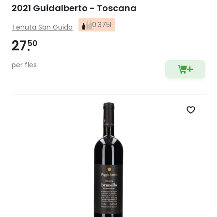
2021 Guidalberto - Toscana
0.375l
Tenuta San Guido
27
50
per fles
Zet op 