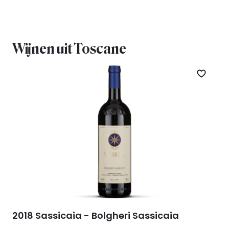
Wijnen uit Toscane
Zet op 
2018 Sassicaia - Bolgheri Sassicaia