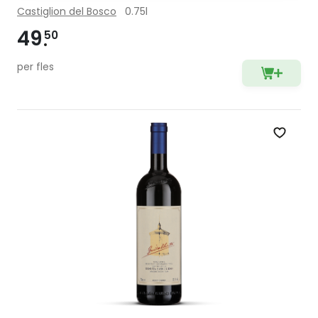
Castiglion del Bosco
0.75l
49
50
per fles
Zet op 