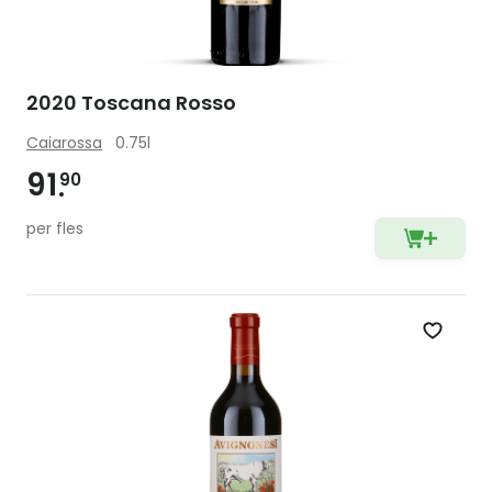
2020 Toscana Rosso
Caiarossa
0.75l
91
90
per fles
Zet op 