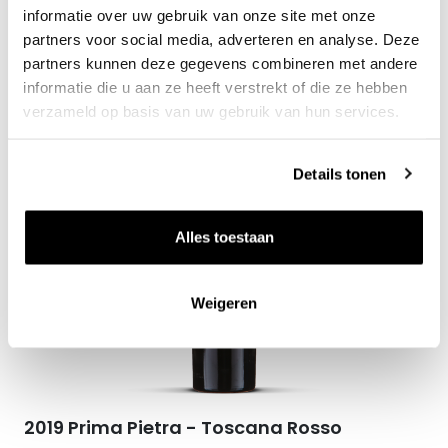
Tenuta San Guido
0.75l
informatie over uw gebruik van onze site met onze
partners voor social media, adverteren en analyse. Deze
partners kunnen deze gegevens combineren met andere
informatie die u aan ze heeft verstrekt of die ze hebben
verzameld op basis van uw gebruik van hun services.
Zet op 
Details tonen
Alles toestaan
Weigeren
2019 Prima Pietra - Toscana Rosso