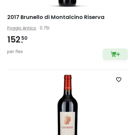
2017 Brunello di Montalcino Riserva
Poggio Antico
0.75l
152
50
per fles
Zet op 