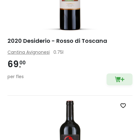
2020 Desiderio - Rosso di Toscana
Cantina Avignonesi
0.75l
69
00
per fles
Zet op 