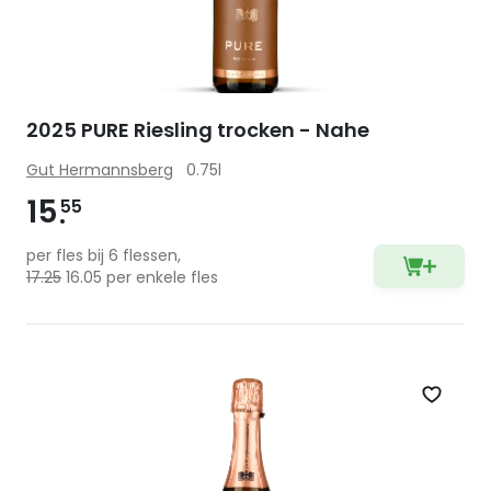
2025 PURE Riesling trocken - Nahe
Gut Hermannsberg
0.75l
15
55
per fles bij 6 flessen,
17.25
16.05 per enkele fles
Zet op 