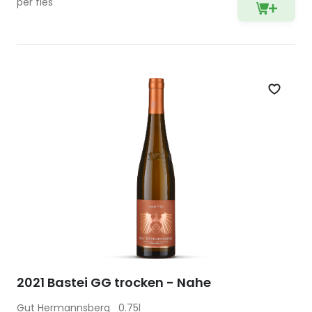
per fles
Zet op 
2021 Bastei GG trocken - Nahe
Gut Hermannsberg
0.75l