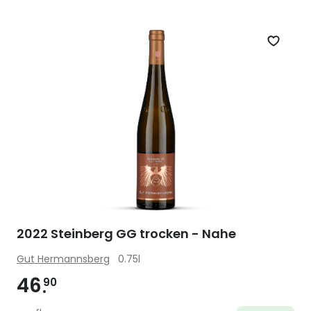
Zet op 
2022 Steinberg GG trocken - Nahe
Gut Hermannsberg
0.75l
46
90