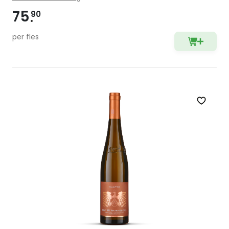
75
90
per fles
Zet op 