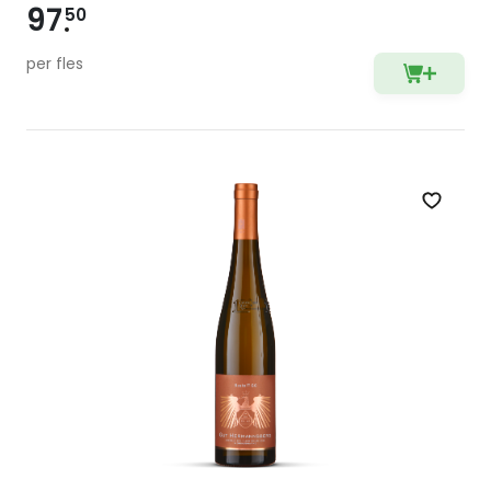
97
50
per fles
Zet op 