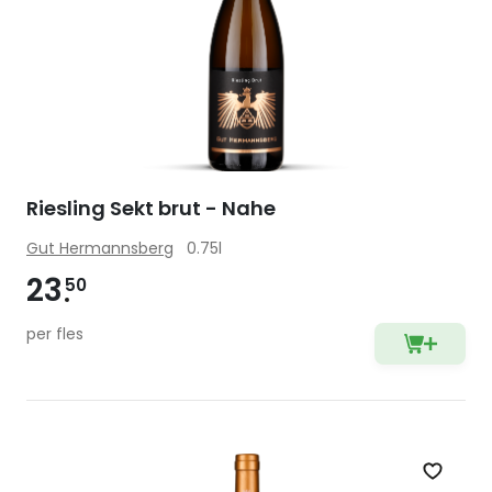
Riesling Sekt brut - Nahe
Gut Hermannsberg
0.75l
23
50
per fles
Zet op 