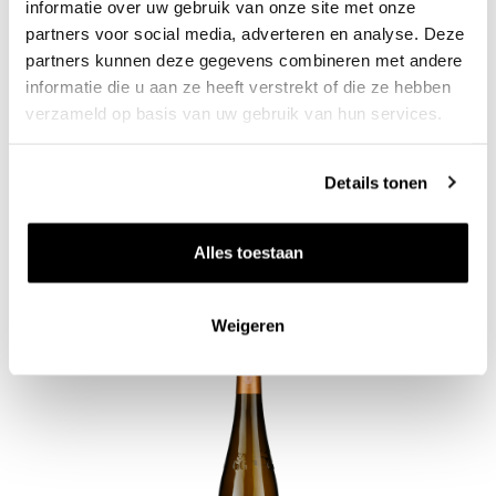
informatie over uw gebruik van onze site met onze
partners voor social media, adverteren en analyse. Deze
partners kunnen deze gegevens combineren met andere
informatie die u aan ze heeft verstrekt of die ze hebben
2023 Rotenberg Riesling kabinett - Nahe
verzameld op basis van uw gebruik van hun services.
Gut Hermannsberg
0.75l
25
75
Details tonen
per fles
Alles toestaan
Weigeren
Zet op 