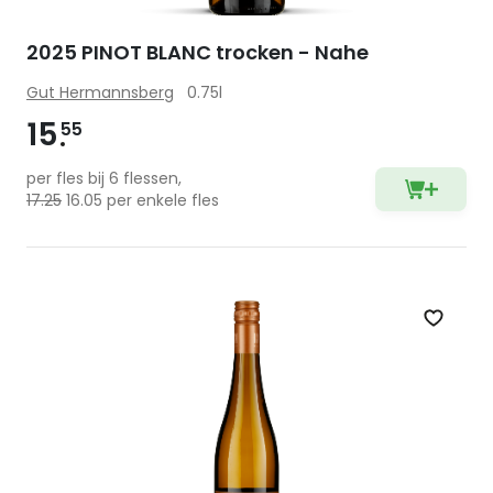
2025 PINOT BLANC trocken - Nahe
Gut Hermannsberg
0.75l
15
55
per fles bij 6 flessen,
17.25
16.05 per enkele fles
Zet op 