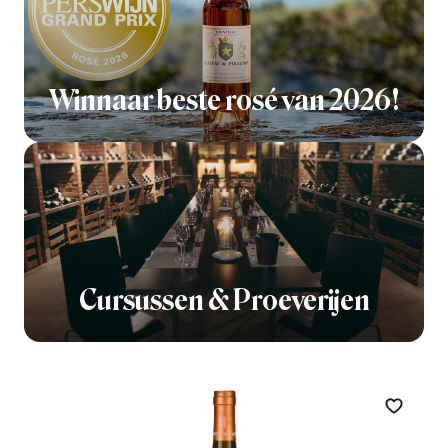
Winnaar beste rosé van 2026!
Cursussen & Proeverijen
Zet op 