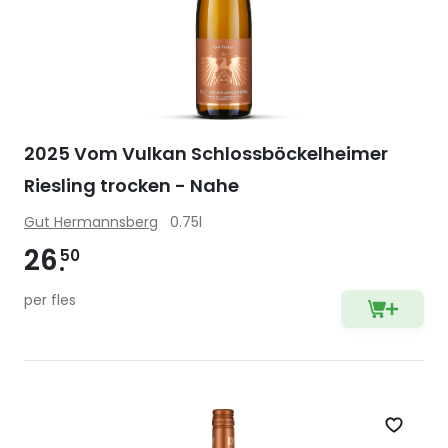
2025 Vom Vulkan Schlossböckelheimer
Riesling trocken - Nahe
Gut Hermannsberg
0.75l
26
50
per fles
Zet op 