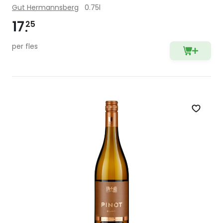
Gut Hermannsberg
0.75l
17
25
per fles
Zet op 