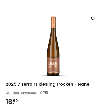
Zet op 
2025 7 Terroirs Riesling trocken - Nahe
Gut Hermannsberg
0.75l
18
60