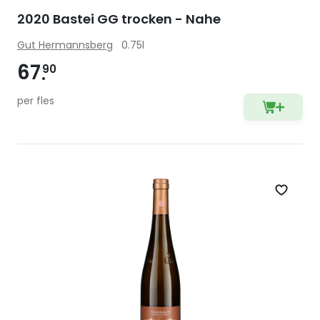
2020 Bastei GG trocken - Nahe
Gut Hermannsberg
0.75l
67
90
per fles
Zet op 