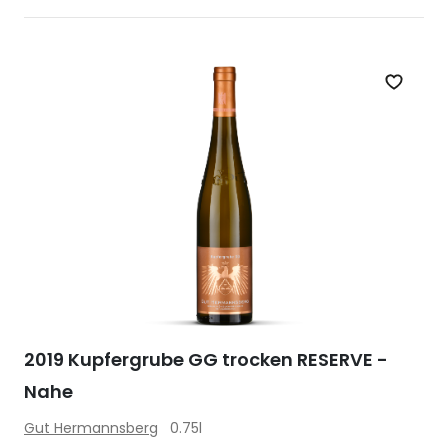
Zet op 
2019 Kupfergrube GG trocken RESERVE -
Nahe
Gut Hermannsberg
0.75l