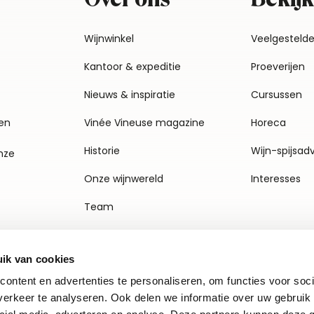
Wijnwinkel
Veelgesteld
Kantoor & expeditie
Proeverijen
Nieuws & inspiratie
Cursussen
en
Vinée Vineuse magazine
Horeca
Historie
Wijn-spijsad
nze
Onze wijnwereld
Interesses
Team
Vacatures
ik van cookies
Agenda
ontent en advertenties te personaliseren, om functies voor soci
Contact
erkeer te analyseren. Ook delen we informatie over uw gebruik 