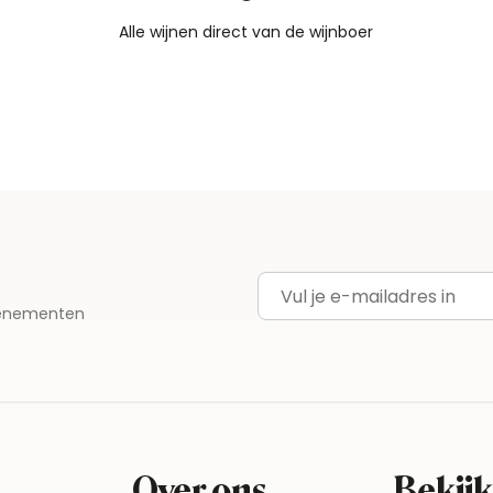
Alle wijnen direct van de wijnboer
Vandaag voor 12.00 uur besteld, morgen in huis
Gratis thuisbezorgd vanaf €115,00
Iedere wijn per fles te bestellen
E-mailadres
evenementen
Over ons
Bekijk