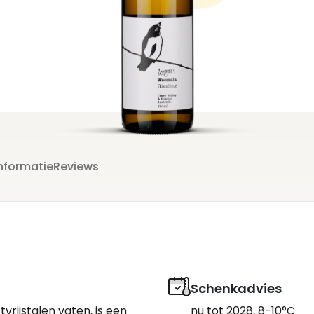
l
nformatie
Reviews
Schenkadvies
tvrijstalen vaten, is een
nu tot 2028, 8-10°C