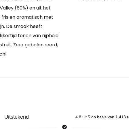
Valley (60%) en uit het
jk fris en aromatisch met
jn. De smaak heeft
jkertijd tonen van rijpheid
sfruit. Zeer gebalanceerd,
ch!
Nieuws & inspiratie in Vineé Vineuse