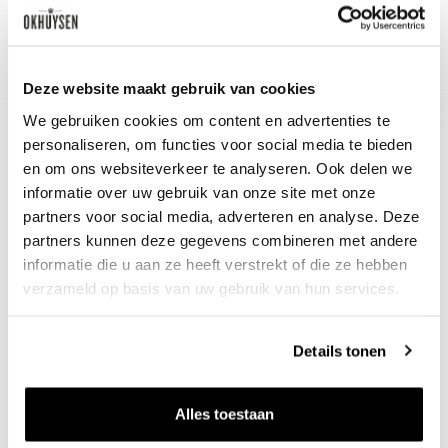
Wijn-spijs advies
Heerlijk als aperitief of bij een
borrelplank.
Deze website maakt gebruik van cookies
We gebruiken cookies om content en advertenties te
personaliseren, om functies voor social media te bieden
en om ons websiteverkeer te analyseren. Ook delen we
informatie over uw gebruik van onze site met onze
partners voor social media, adverteren en analyse. Deze
partners kunnen deze gegevens combineren met andere
informatie die u aan ze heeft verstrekt of die ze hebben
verzameld op basis van uw gebruik van hun services.
Nieuws & inspiratie in Vineé Vineuse
Details tonen
Alle wijnen direct van de wijnboer
Vandaag voor 12.00 uur besteld, morgen in huis
Alles toestaan
Gratis thuisbezorgd vanaf €115,00