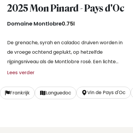
2025 Mon Pinard - Pays d'Oc
Domaine Montlobre
0.75l
De grenache, syrah en caladoc druiven worden in
de vroege ochtend geplukt, op hetzelfde
rijpingsniveau als de Montlobre rosé. Een lichte
extractie volgt om na drie dagen over te gaan
Lees verder
naar rvs vaten voor de alcoholische vergisting.
Vin de Pays d'Oc
Frankrijk
Languedoc