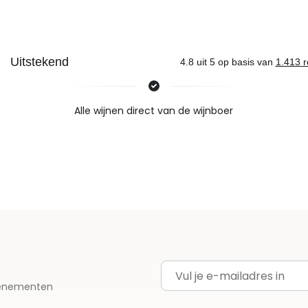
Nieuws & inspiratie in Vineé Vineuse
Alle wijnen direct van de wijnboer
Vandaag voor 12.00 uur besteld, morgen in huis
Gratis thuisbezorgd vanaf €115,00
Iedere wijn per fles te bestellen
E-mailadres
evenementen