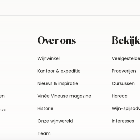
Over ons
Bekijk
Wijnwinkel
Veelgesteld
Kantoor & expeditie
Proeverijen
Nieuws & inspiratie
Cursussen
en
Vinée Vineuse magazine
Horeca
Historie
Wijn-spijsad
nze
Onze wijnwereld
Interesses
Team