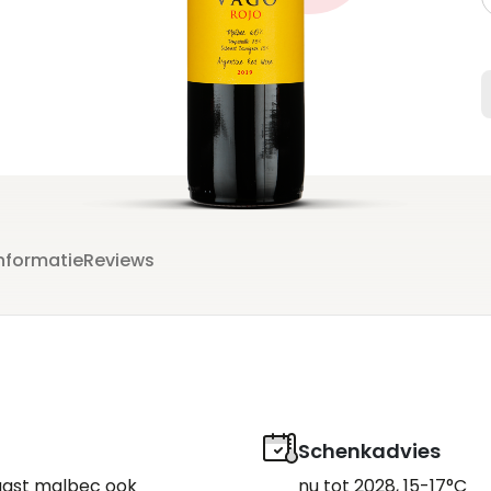
n
n
nformatie
Reviews
Schenkadvies
aast malbec ook
nu tot 2028, 15-17°C