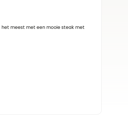
Herko
Valle d
je het meest met een mooie steak met
Kleur 
Rode wi
Inhou
0.75l
Alcoh
14.5%
Druiv
caberne