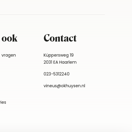
 ook
Contact
e vragen
Küppersweg 19
2031 EA Haarlem
023-5312240
vineus@okhuysen.nl
vies