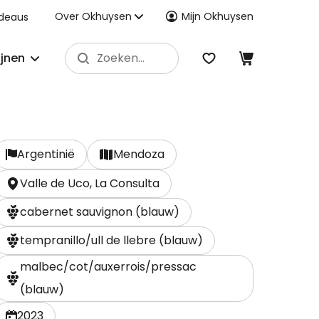
Over Okhuysen
Mijn Okhuysen
deaus
ijnen
Argentinië
Mendoza
Valle de Uco, La Consulta
cabernet sauvignon (blauw)
tempranillo/ull de llebre (blauw)
malbec/cot/auxerrois/pressac
(blauw)
2023