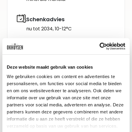
Schenkadvies
nu tot 2034, 10-12°C
Wijn-spijs advies
Quiche met spinazie, geitenkaas en
walnoten of bij lichte gerechten met
Deze website maakt gebruik van cookies
We gebruiken cookies om content en advertenties te
vis, schaal- of schelpdieren.
personaliseren, om functies voor social media te bieden
en om ons websiteverkeer te analyseren. Ook delen we
Gidsbeoordeling
informatie over uw gebruik van onze site met onze
partners voor social media, adverteren en analyse. Deze
R. Parker/The Wine Advocate : 92
partners kunnen deze gegevens combineren met andere
informatie die u aan ze heeft verstrekt of die ze hebben
verzameld op basis van uw gebruik van hun services.