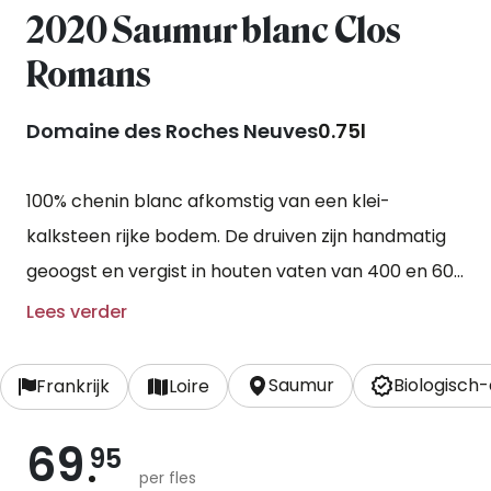
2020 Saumur blanc Clos
Romans
Domaine des Roches Neuves
0.75l
100% chenin blanc afkomstig van een klei-
kalksteen rijke bodem. De druiven zijn handmatig
geoogst en vergist in houten vaten van 400 en 600
liter. De rijping vindt plaats op de droesem
Lees verder
gedurende 9 maanden.
Saumur
Biologisch
Frankrijk
Loire
69
95
per fles