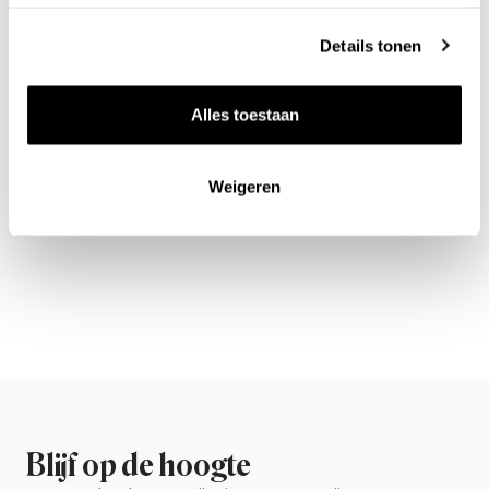
Details tonen
Alles toestaan
Nieuws & inspiratie in Vineé Vineuse
Weigeren
Alle wijnen direct van de wijnboer
Vandaag voor 12.00 uur besteld, morgen in huis
Gratis thuisbezorgd vanaf €115,00
Iedere wijn per fles te bestellen
Blijf op de hoogte