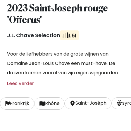
2023 Saint-Joseph rouge
'Offerus'
J.L. Chave Selection
1.5l
Voor de liefhebbers van de grote wijnen van
Domaine Jean-Louis Chave een must-have. De
druiven komen vooral van zijn eigen wijngaarden
op de terrassen en krijgen een nauwgezette
Lees verder
opvoeding.
Saint-Josèph
syr
Frankrijk
Rhône