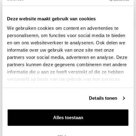
wintergroentes.
Deze website maakt gebruik van cookies
We gebruiken cookies om content en advertenties te
personaliseren, om functies voor social media te bieden
en om ons websiteverkeer te analyseren. Ook delen we
informatie over uw gebruik van onze site met onze
partners voor social media, adverteren en analyse. Deze
partners kunnen deze gegevens combineren met andere
informatie die u aan ze heeft verstrekt of die ze hebben
verzameld op basis van uw gebruik van hun services.
Nieuws & inspiratie in Vineé Vineuse
Alle wijnen direct van de wijnboer
Details tonen
Vandaag voor 12.00 uur besteld, morgen in huis
Gratis thuisbezorgd vanaf €115,00
Alles toestaan
Iedere wijn per fles te bestellen