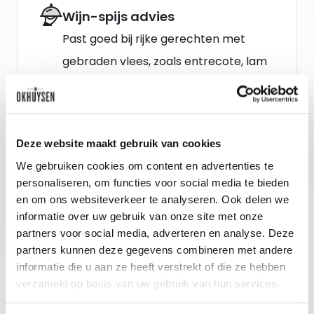
Wijn-spijs advies
Past goed bij rijke gerechten met
gebraden vlees, zoals entrecote, lam
of eend. Bij gerechten met
paddenstoelen en aubergine, rijk
gevulde pasta's met bijvoorbeeld
Deze website maakt gebruik van cookies
truffel of bij pikante harde kazen.
We gebruiken cookies om content en advertenties te
personaliseren, om functies voor social media te bieden
Gidsbeoordeling
en om ons websiteverkeer te analyseren. Ook delen we
informatie over uw gebruik van onze site met onze
Vinous : 91-93
partners voor social media, adverteren en analyse. Deze
partners kunnen deze gegevens combineren met andere
informatie die u aan ze heeft verstrekt of die ze hebben
verzameld op basis van uw gebruik van hun services.