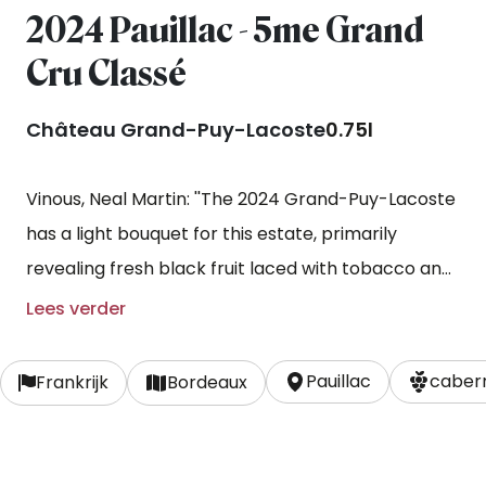
2024 Pauillac - 5me Grand
Cru Classé
Château Grand-Puy-Lacoste
0.75l
Vinous, Neal Martin: ''The 2024 Grand-Puy-Lacoste
has a light bouquet for this estate, primarily
revealing fresh black fruit laced with tobacco and
light smoky scents. It is simple but exhibits
Lees verder
impressive delineation. You get the feeling that the
aromatics are holding something back. The palate
Pauillac
cabern
Frankrijk
Bordeaux
is medium-bodied and classic Pauillac in style with
all that graphite-tinged black fruit and edgy
tannins. This is not a complex Grand-Puy-Lacoste