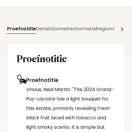
per se, but I admire its balance, charm and gentle
grip on the finish. This is classy in an unpretentious
way.''
Proefnotitie
Details
Domeininformatie
Regioinformati
Proefnotitie
Proefnotitie
Vinous, Neal Martin: ''The 2024 Grand-
Puy-Lacoste has a light bouquet for
this estate, primarily revealing fresh
black fruit laced with tobacco and
light smoky scents. It is simple but