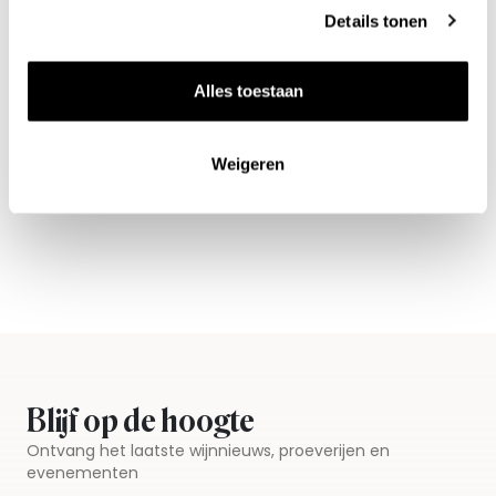
Details tonen
Alles toestaan
Nieuws & inspiratie in Vineé Vineuse
Weigeren
Alle wijnen direct van de wijnboer
Vandaag voor 12.00 uur besteld, morgen in huis
Gratis thuisbezorgd vanaf €115,00
Iedere wijn per fles te bestellen
Blijf op de hoogte
Ontvang het laatste wijnnieuws, proeverijen en
evenementen