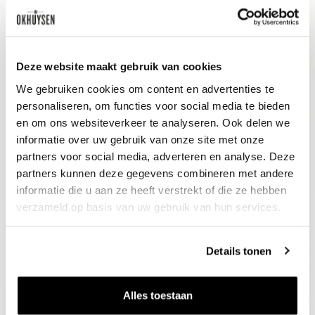
bead of acidity, fresh and sapid,
presenting a lovely umami sensation.
It has a fair bit of complexity toward
Deze website maakt gebruik van cookies
the pithy finish thanks to that
We gebruiken cookies om content en advertenties te
Sémillon. Excellent.''
personaliseren, om functies voor social media te bieden
en om ons websiteverkeer te analyseren. Ook delen we
informatie over uw gebruik van onze site met onze
Schenkadvies
partners voor social media, adverteren en analyse. Deze
nu tot 2030, 8-10°C
partners kunnen deze gegevens combineren met andere
informatie die u aan ze heeft verstrekt of die ze hebben
verzameld op basis van uw gebruik van hun services.
Wijn-spijs advies
In Bordeaux wordt deze wijn het liefst
Details tonen
ingezet bij een plateau fruits de mer.
Ook lekker bij rijkere visgerechten
Alles toestaan
met een boter of roomsaus.