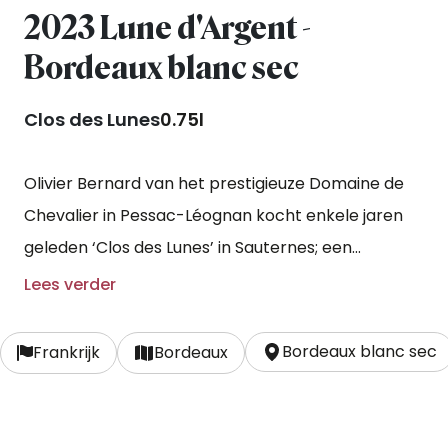
2023 Lune d'Argent -
Bordeaux blanc sec
Clos des Lunes
0.75l
Olivier Bernard van het prestigieuze Domaine de
Chevalier in Pessac-Léognan kocht enkele jaren
geleden ‘Clos des Lunes’ in Sauternes; een
prachtige wijngaard op een groots terroir met
Lees verder
oude stokken sémillon en sauvignon blanc. De
druiven worden rijp geoogst voordat de aantasting
Bordeaux blanc sec
Frankrijk
Bordeaux
van botrytis zijn echte werk kan doen. Een
assemblage van 70% sémillon en 30% sauvignon
blanc met een opvoeding deels op eikenhouten