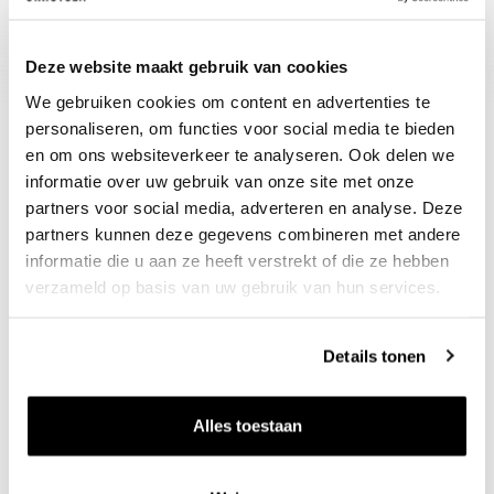
paddenstoelengerechten.
Deze website maakt gebruik van cookies
We gebruiken cookies om content en advertenties te
personaliseren, om functies voor social media te bieden
en om ons websiteverkeer te analyseren. Ook delen we
informatie over uw gebruik van onze site met onze
partners voor social media, adverteren en analyse. Deze
partners kunnen deze gegevens combineren met andere
informatie die u aan ze heeft verstrekt of die ze hebben
verzameld op basis van uw gebruik van hun services.
Nieuws & inspiratie in Vineé Vineuse
Alle wijnen direct van de wijnboer
Details tonen
Vandaag voor 12.00 uur besteld, morgen in huis
Gratis thuisbezorgd vanaf €115,00
Alles toestaan
Iedere wijn per fles te bestellen