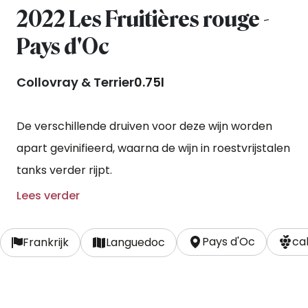
2022 Les Fruitières rouge -
Pays d'Oc
Collovray & Terrier
0.75l
De verschillende druiven voor deze wijn worden
apart gevinifieerd, waarna de wijn in roestvrijstalen
tanks verder rijpt.
Lees verder
Pays d'Oc
ca
Frankrijk
Languedoc