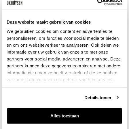
Gebakken witvis met een romige, rijke
saus en zilte groenten.
Deze website maakt gebruik van cookies
We gebruiken cookies om content en advertenties te
personaliseren, om functies voor social media te bieden
en om ons websiteverkeer te analyseren. Ook delen we
informatie over uw gebruik van onze site met onze
partners voor social media, adverteren en analyse. Deze
partners kunnen deze gegevens combineren met andere
informatie die u aan ze heeft verstrekt of die ze hebben
verzameld op basis van uw gebruik van hun services.
Nieuws & inspiratie in Vineé Vineuse
Details tonen
Alle wijnen direct van de wijnboer
Vandaag voor 12.00 uur besteld, morgen in huis
Alles toestaan
Gratis thuisbezorgd vanaf €115,00
Iedere wijn per fles te bestellen