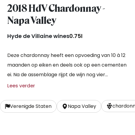
2018 HdV Chardonnay -
Napa Valley
Hyde de Villaine wines
0.75l
Deze chardonnay heeft een opvoeding van 10 à 12
maanden op eiken en deels ook op een cementen
ei. Na de assemblage rijpt de wijn nog vier
maanden op roestvrijstalen vaten. De wijn wordt
Lees verder
zonder klaring en ongefilterd gebotteld.
chardonn
Verenigde Staten
Napa Valley