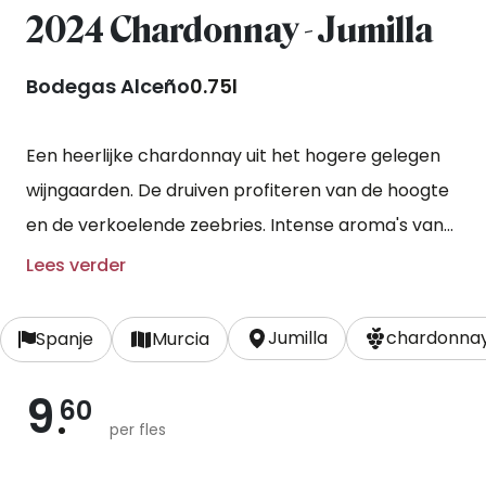
2024 Chardonnay - Jumilla
Bodegas Alceño
0.75l
Een heerlijke chardonnay uit het hogere gelegen
wijngaarden. De druiven profiteren van de hoogte
en de verkoelende zeebries. Intense aroma's van
wit en geel fruit, citrus en karamel.
Lees verder
Jumilla
chardonnay
Spanje
Murcia
9
60
per fles