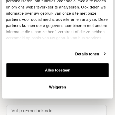
personaliseren, om functies voor social media te bieden
en om ons websiteverkeer te analyseren. Ook delen we
informatie over uw gebruik van onze site met onze
Nieuws & inspiratie in Vineé Vineuse
partners voor social media, adverteren en analyse. Deze
Alle wijnen direct van de wijnboer
partners kunnen deze gegevens combineren met andere
Vandaag voor 12.00 uur besteld, morgen in huis
informatie die u aan ze heeft verstrekt of die ze hebben
verzameld op basis van uw gebruik van hun services.
Gratis thuisbezorgd vanaf €115,00
Iedere wijn per fles te bestellen
Details tonen
Alles toestaan
Blijf op de hoogte
Weigeren
Ontvang het laatste wijnnieuws, proeverijen en
evenementen
E-mailadres