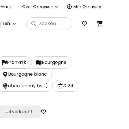
Over Okhuysen
Mijn Okhuysen
deaus
ijnen
Frankrijk
Bourgogne
Bourgogne blanc
chardonnay (wit)
2024
Uitverkocht
Zet op verlanglijst