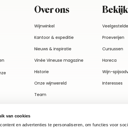
Over ons
Bekijk
Wijnwinkel
Veelgesteld
Kantoor & expeditie
Proeverijen
Nieuws & inspiratie
Cursussen
en
Vinée Vineuse magazine
Horeca
Historie
Wijn-spijsad
nze
Onze wijnwereld
Interesses
Team
Vacatures
ik van cookies
Agenda
ontent en advertenties te personaliseren, om functies voor soci