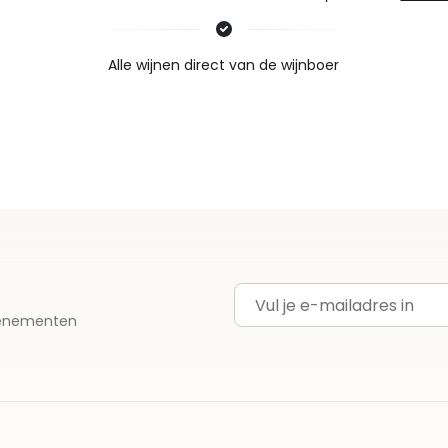
Nieuws & inspiratie in Vineé Vineuse
Alle wijnen direct van de wijnboer
Vandaag voor 12.00 uur besteld, morgen in huis
Gratis thuisbezorgd vanaf €115,00
Iedere wijn per fles te bestellen
E-mailadres
evenementen