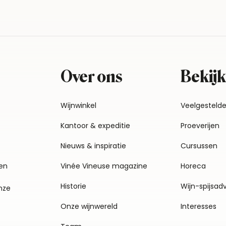
Over ons
Bekijk
Wijnwinkel
Veelgesteld
Kantoor & expeditie
Proeverijen
Nieuws & inspiratie
Cursussen
en
Vinée Vineuse magazine
Horeca
Historie
Wijn-spijsad
nze
Onze wijnwereld
Interesses