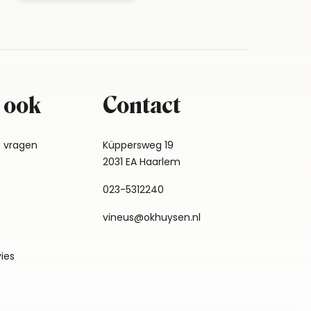
 ook
Contact
e vragen
Küppersweg 19
2031 EA Haarlem
023-5312240
vineus@okhuysen.nl
vies