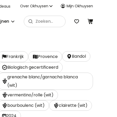
Over Okhuysen
Mijn Okhuysen
deaus
ijnen
Bandol
Frankrijk
Provence
Biologisch gecertificeerd
grenache blanc/garnacha blanca
(wit)
vermentino/rolle (wit)
bourboulenc (wit)
clairette (wit)
2024