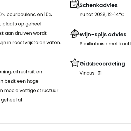
Schenkadvies
30% bourboulenc en 15%
nu tot 2028, 12-14°C
t plaats op geheel
st aan druiven wordt
Wijn-spijs advies
jn in roestvrijstalen vaten.
Bouilliabaise met knof
Gidsbeoordeling
ing, citrusfruit en
Vinous : 91
en bezit een hoge
en mooie vettige structuur
geheel af.