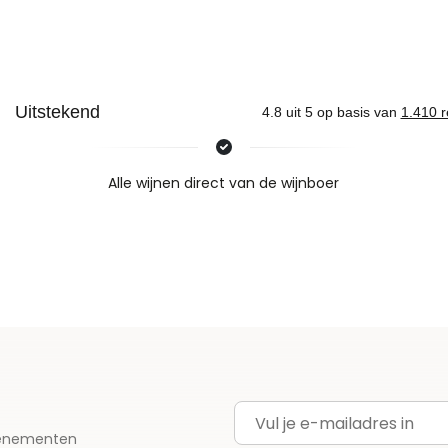
Nieuws & inspiratie in Vineé Vineuse
Alle wijnen direct van de wijnboer
Vandaag voor 12.00 uur besteld, morgen in huis
Gratis thuisbezorgd vanaf €115,00
Iedere wijn per fles te bestellen
E-mailadres
evenementen