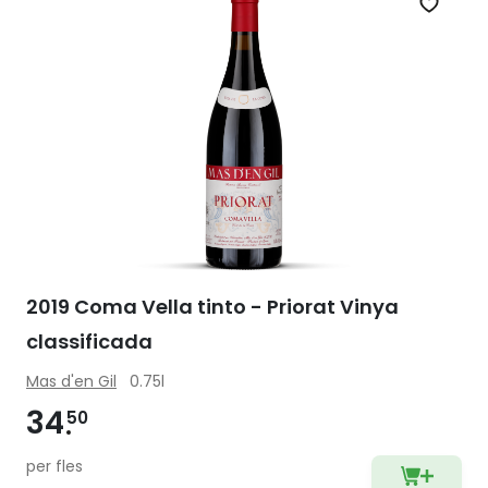
Zet op 
2019 Coma Vella tinto - Priorat Vinya
classificada
Mas d'en Gil
0.75l
34
50
per fles