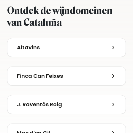
Ontdek de wijndomeinen
van Cataluña
Altavins
Finca Can Feixes
J. Raventòs Roig
Mas d'en Gil