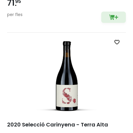
71
95
per fles
Zet op 
2020 Selecció Carinyena - Terra Alta