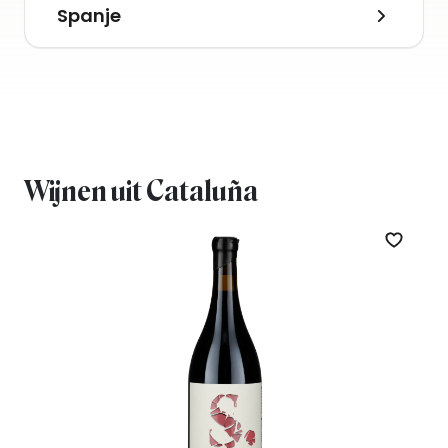
Spanje
Wijnen uit Cataluña
Zet op 