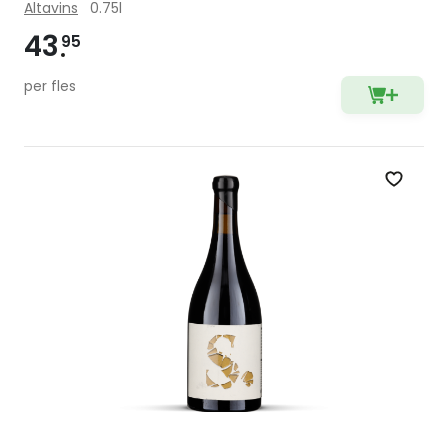
Altavins
0.75l
43
95
per fles
Zet op 