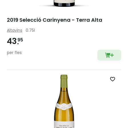
2019 Selecció Carinyena - Terra Alta
Altavins
0.75l
43
95
per fles
Zet op 