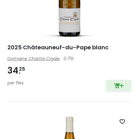
2025 Châteauneuf-du-Pape blanc
Domaine Chante Cigale
0.75l
34
25
per fles
Zet op 