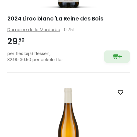
2024 Lirac blanc 'La Reine des Bois'
Domaine de la Mordorée
0.75l
29
50
per fles bij 6 flessen,
32.90
30.50 per enkele fles
Zet op 