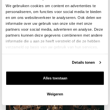
Domaine B. Gripa
0.75l
We gebruiken cookies om content en advertenties te
33
personaliseren, om functies voor social media te bieden
90
en om ons websiteverkeer te analyseren. Ook delen we
per fles
informatie over uw gebruik van onze site met onze
partners voor social media, adverteren en analyse. Deze
partners kunnen deze gegevens combineren met andere
informatie die u aan ze heeft verstrekt of die ze hebben
verzameld op basis van uw gebruik van hun services.
Details tonen
Alles toestaan
Alle wijnen uit Vinée Vineuse
Weigeren