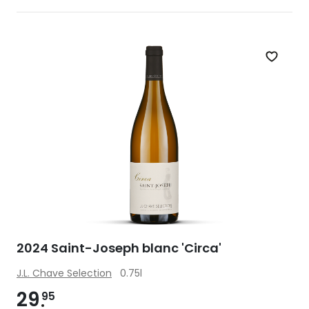
Zet op 
2024 Saint-Joseph blanc 'Circa'
J.L. Chave Selection
0.75l
29
95