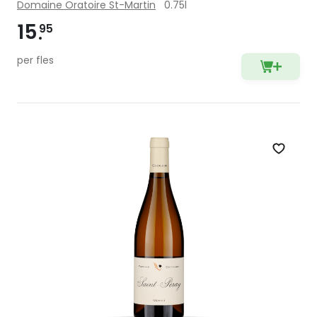
Domaine Oratoire St-Martin
0.75l
15
95
per fles
Zet op 