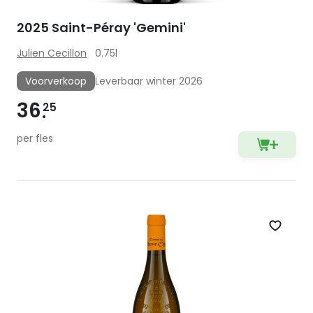
2025 Saint-Péray 'Gemini'
Julien Cecillon
0.75l
Voorverkoop
Leverbaar winter 2026
36
25
per fles
Zet op 