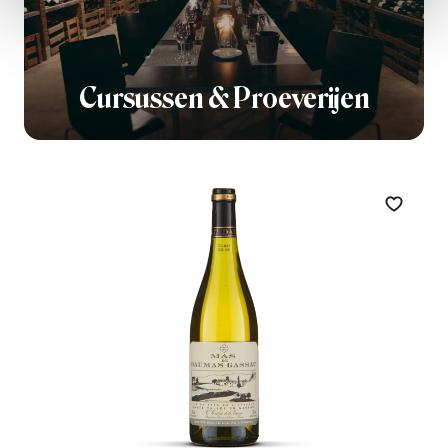
Cursussen & Proeverijen
Zet op 