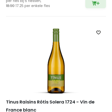
per fles bij 6 flessen,
18.90
17.25 per enkele fles
Zet op 
Tinus Raisins Rôtis Solera 1724 - Vin de
France blanc