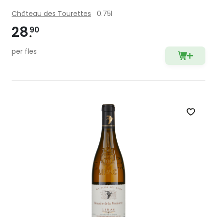
Château des Tourettes
0.75l
28
90
per fles
Zet op 