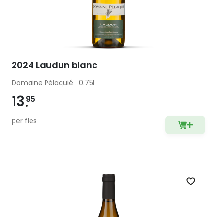
2024 Laudun blanc
Domaine Pélaquié
0.75l
13
95
per fles
Zet op 