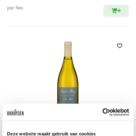
per fles
Zet op 
2024 Saint-Péray 'Les Pins'
Deze website maakt gebruik van cookies