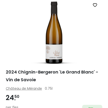
Zet op 
2024 Chignin-Bergeron 'Le Grand Blanc' -
Vin de Savoie
Château de Mérande
0.75l
24
50
per fles