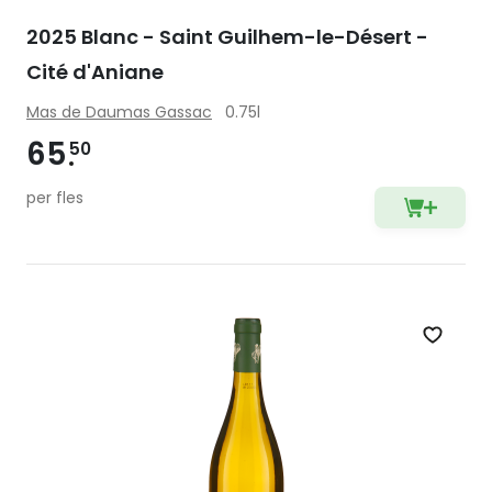
2025 Blanc - Saint Guilhem-le-Désert -
Cité d'Aniane
Mas de Daumas Gassac
0.75l
65
50
per fles
Zet op 