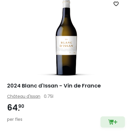
Zet op 
2024 Blanc d'Issan - Vin de France
Château d'Issan
0.75l
64
90
per fles