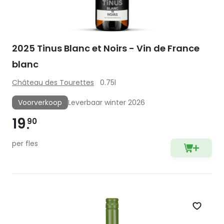
2025 Tinus Blanc et Noirs - Vin de France
blanc
Château des Tourettes
0.75l
Voorverkoop
Leverbaar winter 2026
19
90
per fles
Zet op 