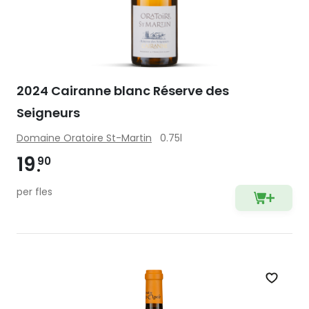
2024 Cairanne blanc Réserve des
Seigneurs
Domaine Oratoire St-Martin
0.75l
19
90
per fles
Zet op 