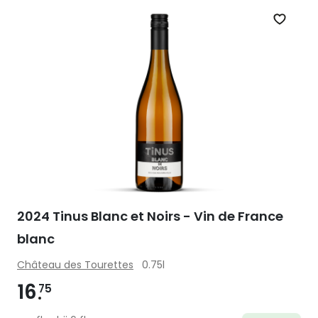
Zet op 
2024 Tinus Blanc et Noirs - Vin de France
blanc
Château des Tourettes
0.75l
16
75