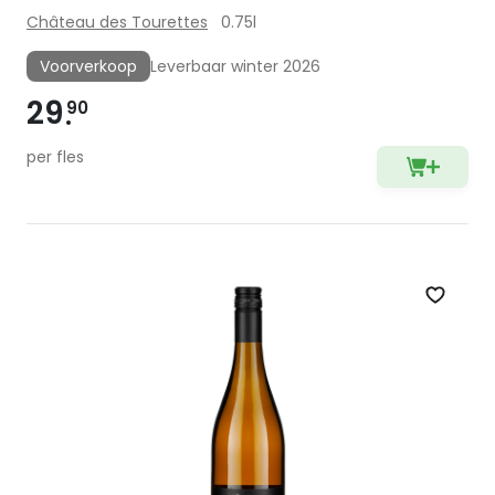
Château des Tourettes
0.75l
Voorverkoop
Leverbaar winter 2026
29
90
per fles
Zet op 