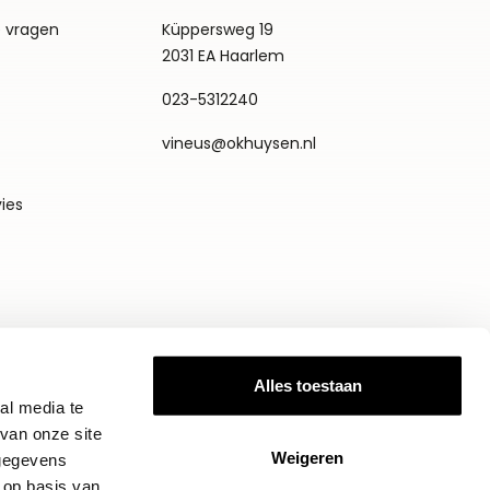
e vragen
Küppersweg 19
2031 EA Haarlem
023-5312240
vineus@okhuysen.nl
vies
Alles toestaan
al media te
van onze site
Weigeren
 gegevens
 op basis van