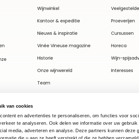
Wijnwinkel
Veelgesteld
Kantoor & expeditie
Proeverijen
Nieuws & inspiratie
Cursussen
en
Vinée Vineuse magazine
Horeca
Historie
Wijn-spijsad
nze
Onze wijnwereld
Interesses
Team
Vacatures
ik van cookies
Agenda
ontent en advertenties te personaliseren, om functies voor soci
Contact
erkeer te analyseren. Ook delen we informatie over uw gebruik 
cial media, adverteren en analyse. Deze partners kunnen deze
ormatie die u aan ze heeft verstrekt of die ze hebben verzameld