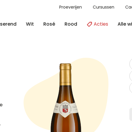
Proeverijen
Cursussen
Ca
Acties
Alle w
serend
Wit
Rosé
Rood
ge
e