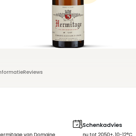
de
nformatie
Reviews
p
n
Schenkadvies
ie
 Hermitage van Domaine
nu tot 2050+, 10-12°C