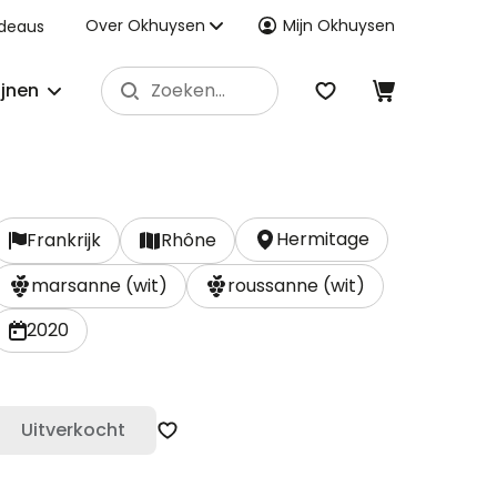
Over Okhuysen
Mijn Okhuysen
deaus
ijnen
Hermitage
Frankrijk
Rhône
marsanne (wit)
roussanne (wit)
2020
Uitverkocht
Zet op verlanglijst