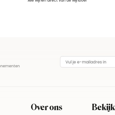
Alle wijnen direct van de wijnboer
Vandaag voor 12.00 uur besteld, morgen in huis
Gratis thuisbezorgd vanaf €115,00
Iedere wijn per fles te bestellen
E-mailadres
evenementen
Over ons
Bekijk