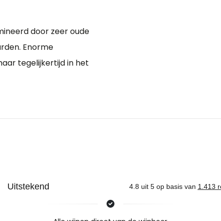
omineerd door zeer oude
arden. Enorme
maar tegelijkertijd in het
Nieuws & inspiratie in Vineé Vineuse