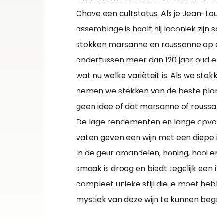
je moet hebben beleefd om de mystiek van
Chave een cultstatus. Als je Jean-Lo
deze wijn te kunnen begrijpen.
assemblage is haalt hij laconiek zijn
stokken marsanne en roussanne op de
ondertussen meer dan 120 jaar oud en
wat nu welke variëteit is. Als we st
nemen we stekken van de beste plant
geen idee of dat marsanne of roussan
De lage rendementen en lange opvo
vaten geven een wijn met een diepe i
In de geur amandelen, honing, hooi en
smaak is droog en biedt tegelijk een
compleet unieke stijl die je moet h
mystiek van deze wijn te kunnen begr