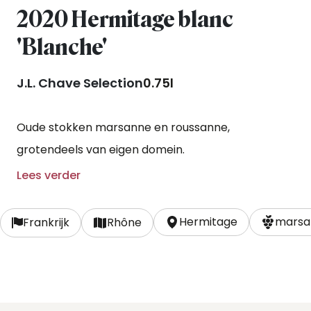
2020 Hermitage blanc
'Blanche'
J.L. Chave Selection
0.75l
Oude stokken marsanne en roussanne,
grotendeels van eigen domein.
Lees verder
Hermitage
marsa
Frankrijk
Rhône