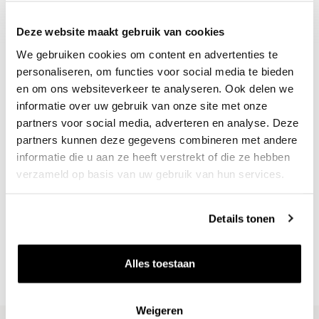
Deze website maakt gebruik van cookies
We gebruiken cookies om content en advertenties te
personaliseren, om functies voor social media te bieden
en om ons websiteverkeer te analyseren. Ook delen we
informatie over uw gebruik van onze site met onze
partners voor social media, adverteren en analyse. Deze
partners kunnen deze gegevens combineren met andere
informatie die u aan ze heeft verstrekt of die ze hebben
verzameld op basis van uw gebruik van hun services.
Nieuws & inspiratie in Vineé Vineuse
Alle wijnen direct van de wijnboer
Details tonen
Vandaag voor 12.00 uur besteld, morgen in huis
Gratis thuisbezorgd vanaf €115,00
Alles toestaan
Iedere wijn per fles te bestellen
Weigeren