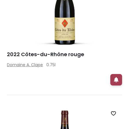
2022 Côtes-du-Rhône rouge
Domaine A. Clape
0.75l
Zet op 