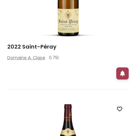
2022 Saint-Péray
Domaine A. Clape
0.75l
Zet op 