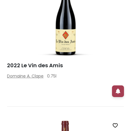
2022 Le Vin des Amis
Domaine A. Clape
0.75l
Zet op 