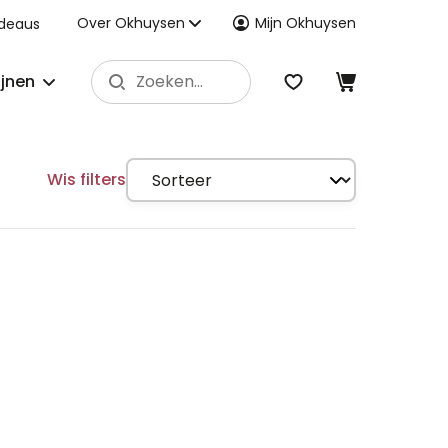
Over Okhuysen
Mijn Okhuysen
deaus
ijnen
Wis filters