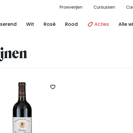
Proeverijen
Cursussen
Ca
Acties
Alle w
serend
Wit
Rosé
Rood
jnen
Zet op verlanglijst