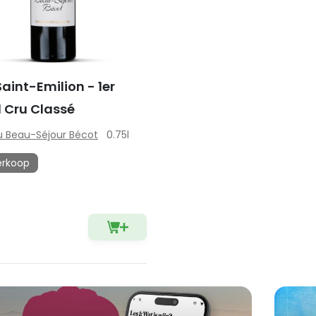
aint-Emilion - 1er
 Cru Classé
 Beau-Séjour Bécot
0.75l
erkoop