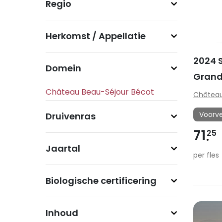
Regio
Herkomst / Appellatie
2024 S
Domein
Grand
Château
Voorv
Druivenras
71
25
Jaartal
per fles
Biologische certificering
Inhoud