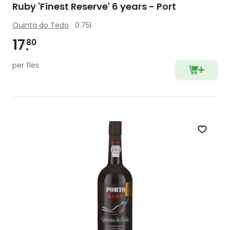
Ruby 'Finest Reserve' 6 years - Port
Quinta do Tedo
0.75l
17
80
per fles
Zet op 