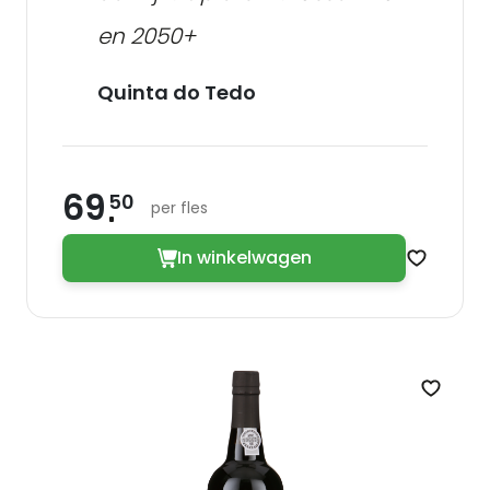
en 2050+
Quinta do Tedo
69
50
per fles
In winkelwagen
Zet op v
Zet op 