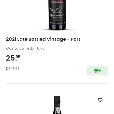
2021 Late Bottled Vintage - Port
Quinta do Tedo
0.75l
25
95
per fles
Zet op 