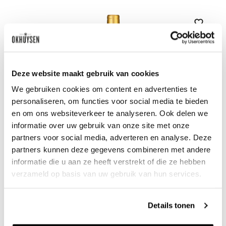
Zet op 
Deze website maakt gebruik van cookies
We gebruiken cookies om content en advertenties te
personaliseren, om functies voor social media te bieden
en om ons websiteverkeer te analyseren. Ook delen we
informatie over uw gebruik van onze site met onze
partners voor social media, adverteren en analyse. Deze
partners kunnen deze gegevens combineren met andere
Fine Tawny 10 years - Port
informatie die u aan ze heeft verstrekt of die ze hebben
verzameld op basis van uw gebruik van hun services.
Quinta do Tedo
0.75l
44
25
Details tonen
per fles