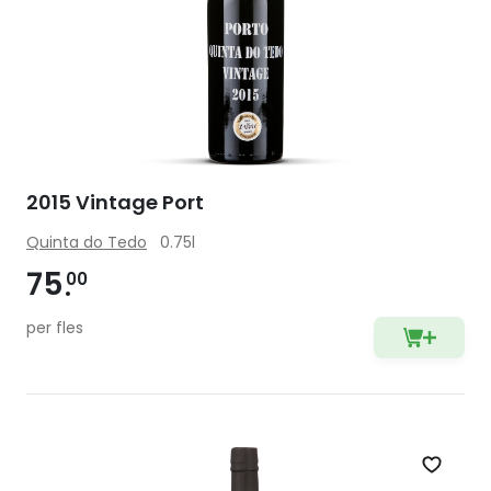
2015 Vintage Port
Quinta do Tedo
0.75l
75
00
per fles
Zet op 