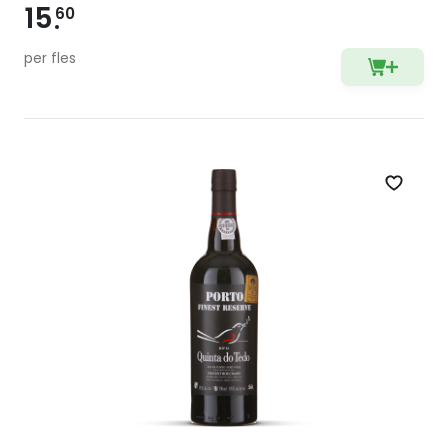
15
60
per fles
Zet op 