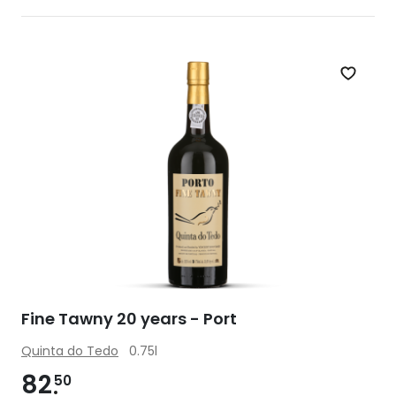
Zet op 
Fine Tawny 20 years - Port
Quinta do Tedo
0.75l
82
50