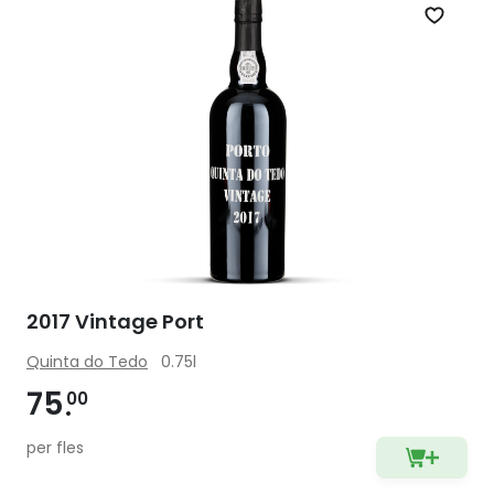
Zet op 
2017 Vintage Port
Quinta do Tedo
0.75l
75
00
per fles