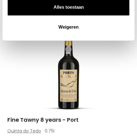
Alles toestaan
Weigeren
Zet op 
Fine Tawny 8 years - Port
Quinta do Tedo
0.75l