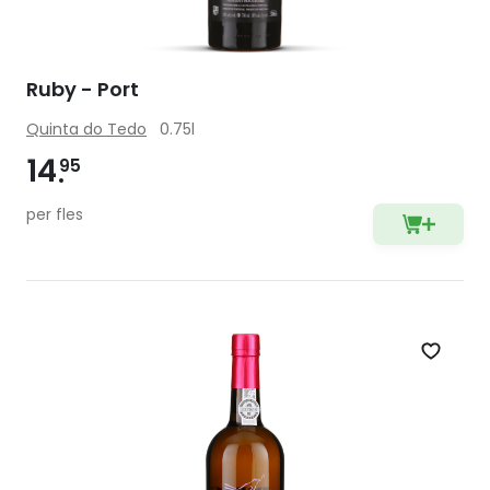
Ruby - Port
Quinta do Tedo
0.75l
14
95
per fles
Zet op 