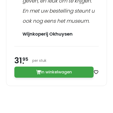
geven, en leuk om te krijgen.
En met uw bestelling steunt u
ook nog eens het museum.
Wijnkoperij Okhuysen
31
95
per stuk
In winkelwagen
Zet op v