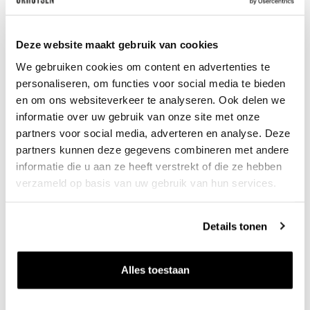
11
50
per fles bij 6 flessen, 13.75 per fles
Deze website maakt gebruik van cookies
In winkelwagen
Zet op v
We gebruiken cookies om content en advertenties te
personaliseren, om functies voor social media te bieden
en om ons websiteverkeer te analyseren. Ook delen we
informatie over uw gebruik van onze site met onze
partners voor social media, adverteren en analyse. Deze
partners kunnen deze gegevens combineren met andere
informatie die u aan ze heeft verstrekt of die ze hebben
verzameld op basis van uw gebruik van hun services.
Details tonen
Alles toestaan