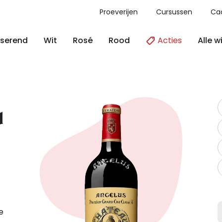
Proeverijen
Cursussen
Ca
Acties
Alle w
serend
Wit
Rosé
Rood
d
e