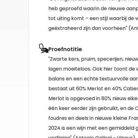
heb geproefd waarin de nieuwe aanpa
tot uiting komt – een stijl waarbij de
geëxtraheerd zijn dan voorheen" (Ant
Proefnotitie
"Zwarte kers, pruim, specerijen, nieu
lagen moeiteloos. Ook hier toont de 
balans en een echte textuurvolle aa
bestaat uit 60% Merlot en 40% Caber
Merlot is opgevoed in 80% nieuw eik
één keer eerder zijn gebruikt, en de 
foudres en deels in nieuwe kleine Fr
2024 is een wijn met een gemiddeld g
verfijning" (Antonio Galloni - Vinous).