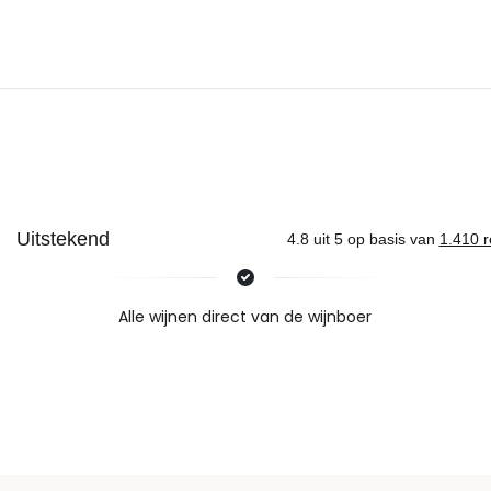
Nieuws & inspiratie in Vineé Vineuse
Alle wijnen direct van de wijnboer
Vandaag voor 12.00 uur besteld, morgen in huis
Gratis thuisbezorgd vanaf €115,00
Iedere wijn per fles te bestellen