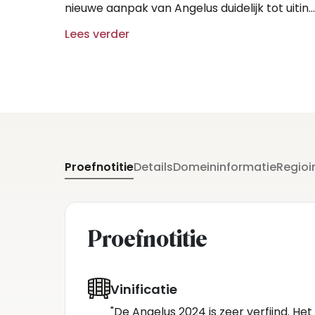
nieuwe aanpak van Angelus duidelijk tot uitin
komt – een stijl waarbij de wijnen minder
Lees verder
geëxtraheerd zijn dan voorheen" (Antonio
Galloni - Vinous).
Proefnotitie
Details
Domeininformatie
Regioi
Proefnotitie
Vinificatie
"De Angelus 2024 is zeer verfijnd. Het 