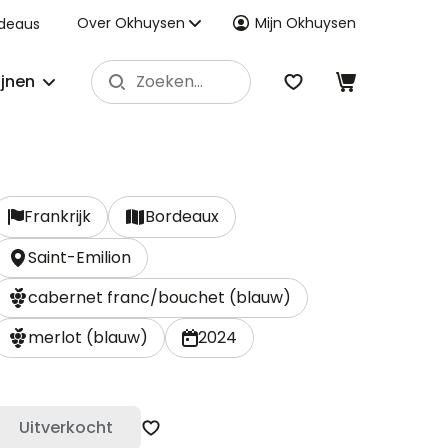
Over Okhuysen
Mijn Okhuysen
deaus
ijnen
Frankrijk
Bordeaux
Saint-Emilion
cabernet franc/bouchet (blauw)
merlot (blauw)
2024
Uitverkocht
Zet op verlanglijst