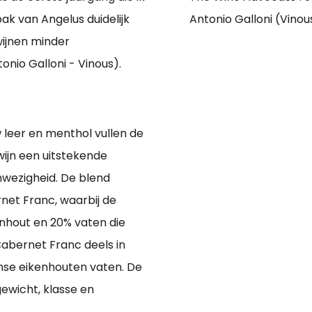
k van Angelus duidelijk
Antonio Galloni (Vinou
 wijnen minder
onio Galloni - Vinous).
w leer en menthol vullen de
wijn een uitstekende
nwezigheid. De blend
net Franc, waarbij de
enhout en 20% vaten die
Cabernet Franc deels in
anse eikenhouten vaten. De
ewicht, klasse en