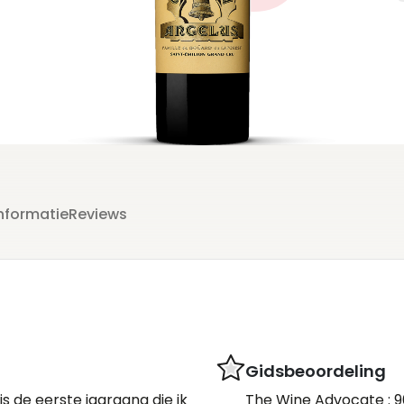
g
nformatie
Reviews
Gidsbeoordeling
is de eerste jaargang die ik
The Wine Advocate : 