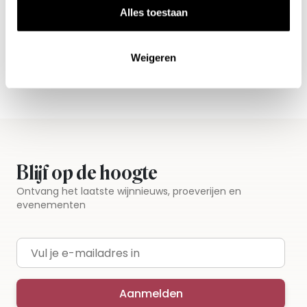
Alles toestaan
Alle wijnen direct van de wijnboer
Vandaag voor 12.00 uur besteld, morgen in huis
Weigeren
Gratis thuisbezorgd vanaf €115,00
Iedere wijn per fles te bestellen
Blijf op de hoogte
Ontvang het laatste wijnnieuws, proeverijen en
evenementen
E-mailadres
Aanmelden