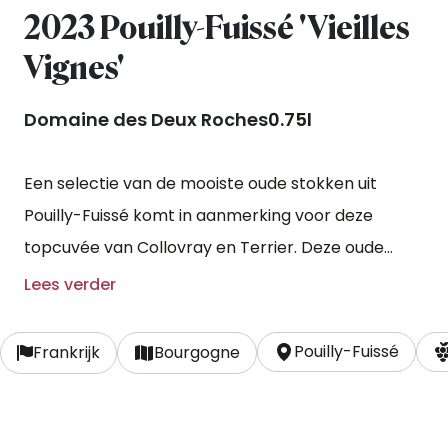
2023 Pouilly-Fuissé 'Vieilles
Vignes'
Domaine des Deux Roches
0.75l
Een selectie van de mooiste oude stokken uit
Pouilly-Fuissé komt in aanmerking voor deze
topcuvée van Collovray en Terrier. Deze oude
stokken, tussen de 60 en 90 jaar oud, geven van
Lees verder
nature lage rendementen, waardoor het sap meer
concentraat bevat. Jean-Luc kiest er dan ook
Pouilly-Fuissé
Frankrijk
Bourgogne
voor om de wijn op eikenhouten vaten te vinifiëren
en op te voeden.