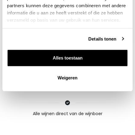
partners kunnen deze gegevens combineren met andere
informatie die u aan ze heeft verstrekt of die ze hebben
Gidsbeoordeling
verzameld op basis van uw gebruik van hun services.
Decanter : 97
Details tonen
Alles toestaan
Weigeren
Nieuws & inspiratie in Vineé Vineuse
Alle wijnen direct van de wijnboer
Vandaag voor 12.00 uur besteld, morgen in huis
Gratis thuisbezorgd vanaf €115,00