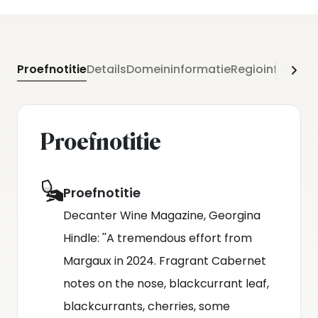
and so confident. Blue cherry, cola, crushed
blueberries, salty touches, liquorice and dark
chocolate - everything balanced. Beautiful, this is
Proefnotitie
Details
Domeininformatie
Regioinformati
just what you expect from Margaux, precision and
perfection with a lively acidity and crushed stone
chalkiness on the finish. 1% Cabernet Franc
Proefnotitie
completes the blend. 13% press wine. 46% grand
vin production.''
Proefnotitie
Decanter Wine Magazine, Georgina
Hindle: ''A tremendous effort from
Margaux in 2024. Fragrant Cabernet
notes on the nose, blackcurrant leaf,
blackcurrants, cherries, some