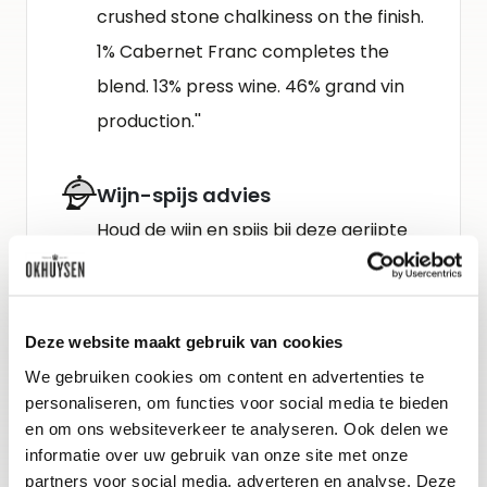
crushed stone chalkiness on the finish.
1% Cabernet Franc completes the
blend. 13% press wine. 46% grand vin
production.''
Wijn-spijs advies
Houd de wijn en spijs bij deze gerijpte
Bordeaux betrekkelijk eenvoudig. Past
goed bij gerechten met veel
structuur, bijvoorbeeld bij gebraden
Deze website maakt gebruik van cookies
rood vlees, zoals lam of wild met
We gebruiken cookies om content en advertenties te
klassieke sauzen, groenten en
personaliseren, om functies voor social media te bieden
en om ons websiteverkeer te analyseren. Ook delen we
aardappelen uit de oven. Ook heerlijk
informatie over uw gebruik van onze site met onze
bij harde kazen met lange rijping.
partners voor social media, adverteren en analyse. Deze