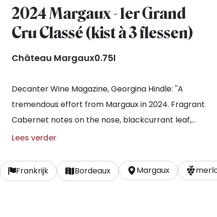
2024 Margaux - 1er Grand
Cru Classé (kist à 3 flessen)
Château Margaux
0.75l
Decanter Wine Magazine, Georgina Hindle: ''A
tremendous effort from Margaux in 2024. Fragrant
Cabernet notes on the nose, blackcurrant leaf,
blackcurrants, cherries, some tobacco touches,
Lees verder
dark fruits with aromatic nuances on the nose.
Wild flower meadows with ripe cherries and
Margaux
merlo
Frankrijk
Bordeaux
blackcurrants. Glossy and so smooth, incredibly
well textured, not demonstrative, this is sleek and
like layers of silk on top of each other, a glossy feel