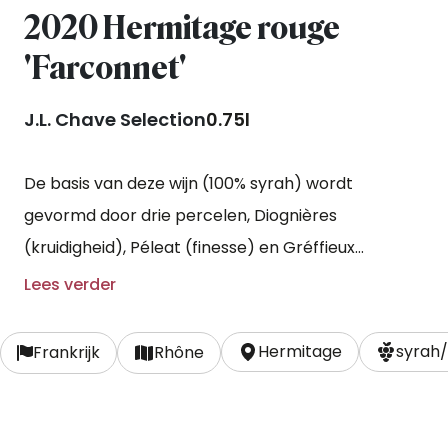
2020 Hermitage rouge
'Farconnet'
J.L. Chave Selection
0.75l
De basis van deze wijn (100% syrah) wordt
gevormd door drie percelen, Diognières
(kruidigheid), Péleat (finesse) en Gréffieux
(kracht).
Lees verder
Hermitage
syrah/
Frankrijk
Rhône