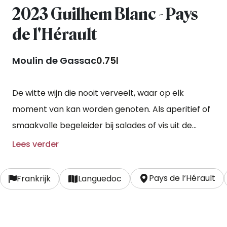
2023 Guilhem Blanc - Pays
de l'Hérault
Moulin de Gassac
0.75l
De witte wijn die nooit verveelt, waar op elk
moment van kan worden genoten. Als aperitief of
smaakvolle begeleider bij salades of vis uit de
oven. De druiven ondergaan een koude weking en
Lees verder
een vergisting op lage temperatuur zodat de
natuurlijke frisheid van de druiven behouden blijft.
Pays de l‘Hérault
Frankrijk
Languedoc