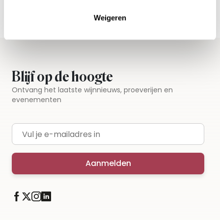
Iedere wijn per fles te bestellen
Weigeren
Blijf op de hoogte
Ontvang het laatste wijnnieuws, proeverijen en
evenementen
E-mailadres
Aanmelden