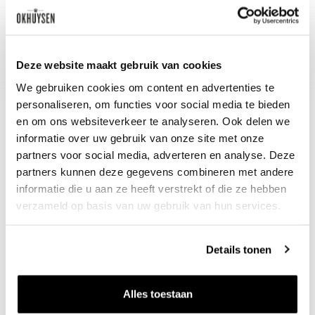
Wijn-spijs advies
Een heerlijk aperitief, en lekker bij een
frisse salade en een visje uit de oven.
Deze website maakt gebruik van cookies
We gebruiken cookies om content en advertenties te
personaliseren, om functies voor social media te bieden
en om ons websiteverkeer te analyseren. Ook delen we
informatie over uw gebruik van onze site met onze
partners voor social media, adverteren en analyse. Deze
partners kunnen deze gegevens combineren met andere
informatie die u aan ze heeft verstrekt of die ze hebben
verzameld op basis van uw gebruik van hun services.
Nieuws & inspiratie in Vineé Vineuse
Details tonen
Alle wijnen direct van de wijnboer
Vandaag voor 12.00 uur besteld, morgen in huis
Alles toestaan
Gratis thuisbezorgd vanaf €115,00