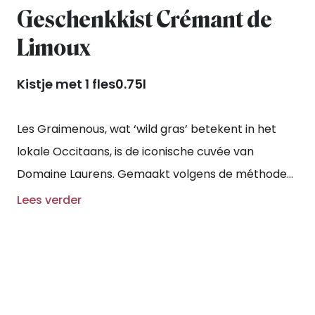
Geschenkkist Crémant de
Limoux
Kistje met 1 fles
0.75l
Les Graimenous, wat ‘wild gras’ betekent in het
lokale Occitaans, is de iconische cuvée van
Domaine Laurens. Gemaakt volgens de méthode
traditionnelle van 60% chardonnay, 30% chenin
Lees verder
blanc, 5% pinot noir en 5% mauzac, met minstens
twaalf maanden rijping ‘sur latte’. Het resultaat is
een verfijnde, expressieve wijn met tonen van
citrus, gekonfijte sinaasappel, kamille en
geroosterde noten.