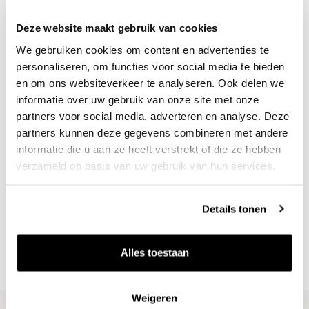
Deze website maakt gebruik van cookies
We gebruiken cookies om content en advertenties te
personaliseren, om functies voor social media te bieden
en om ons websiteverkeer te analyseren. Ook delen we
informatie over uw gebruik van onze site met onze
partners voor social media, adverteren en analyse. Deze
partners kunnen deze gegevens combineren met andere
informatie die u aan ze heeft verstrekt of die ze hebben
verzameld op basis van uw gebruik van hun services.
Nieuws & inspiratie in Vineé Vineuse
Alle wijnen direct van de wijnboer
Details tonen
Vandaag voor 12.00 uur besteld, morgen in huis
Gratis thuisbezorgd vanaf €115,00
Alles toestaan
Iedere wijn per fles te bestellen
Weigeren