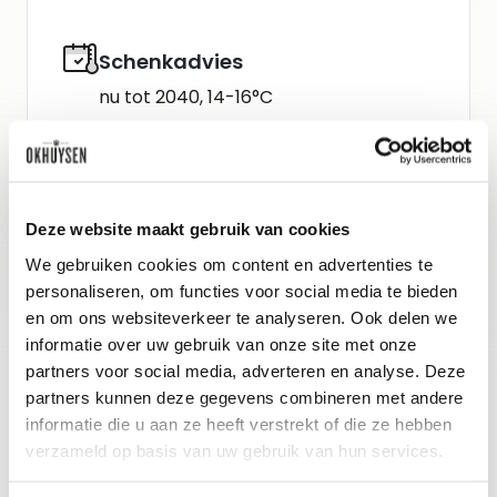
Schenkadvies
nu tot 2040, 14-16°C
Wijn-spijs advies
Boeuf Stroganoff.
Deze website maakt gebruik van cookies
We gebruiken cookies om content en advertenties te
Gidsbeoordeling
personaliseren, om functies voor social media te bieden
The Wine Advocate : 94
en om ons websiteverkeer te analyseren. Ook delen we
informatie over uw gebruik van onze site met onze
Neal Martin : 94
partners voor social media, adverteren en analyse. Deze
partners kunnen deze gegevens combineren met andere
informatie die u aan ze heeft verstrekt of die ze hebben
verzameld op basis van uw gebruik van hun services.