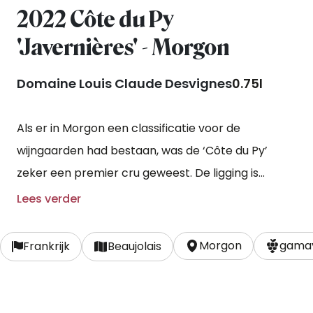
2022 Côte du Py
'Javernières' - Morgon
Domaine Louis Claude Desvignes
0.75l
Als er in Morgon een classificatie voor de
wijngaarden had bestaan, was de ‘Côte du Py’
zeker een premier cru geweest. De ligging is
perfect, op de côteau, met een bodem van
Lees verder
graniet, kalksteen en rotsgesteente. De
gemiddelde leeftijd van de stokken is zeventig jaar.
Morgon
gamay
Frankrijk
Beaujolais
De trossen gaan in hun geheel de gistingtank in. Na
de gisting rijpt de wijn in grote vaten.