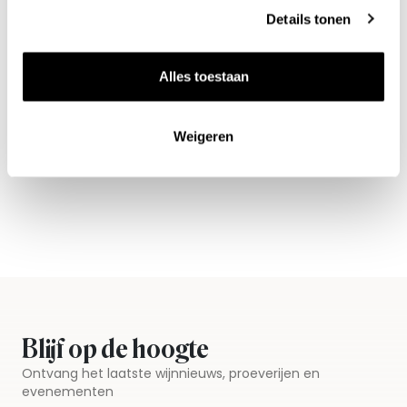
Details tonen
Alles toestaan
Nieuws & inspiratie in Vineé Vineuse
Weigeren
Alle wijnen direct van de wijnboer
Vandaag voor 12.00 uur besteld, morgen in huis
Gratis thuisbezorgd vanaf €115,00
Iedere wijn per fles te bestellen
Blijf op de hoogte
Ontvang het laatste wijnnieuws, proeverijen en
evenementen