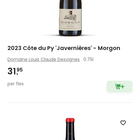
2023 Côte du Py 'Javernières' - Morgon
Domaine Louis Claude Desvignes
0.75l
31
95
per fles
Zet op 