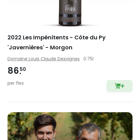
2022 Les Impénitents - Côte du Py
'Javernières' - Morgon
Domaine Louis Claude Desvignes
0.75l
86
50
per fles