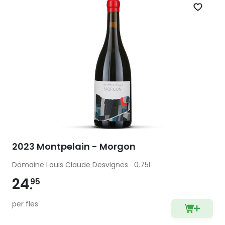
Zet op 
2023 Montpelain - Morgon
Domaine Louis Claude Desvignes
0.75l
24
95
per fles