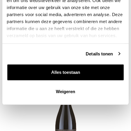
en om ons websiteverkeer te analyseren. Ook delen we
informatie over uw gebruik van onze site met onze
2022 Javernières 'Aux Pierres' - Morgon
partners voor social media, adverteren en analyse. Deze
partners kunnen deze gegevens combineren met andere
Domaine Louis Claude Desvignes
0.75l
informatie die u aan ze heeft verstrekt of die ze hebben
39
50
verzameld op basis van uw gebruik van hun services.
per fles
Details tonen
Alles toestaan
Zet op 
Weigeren