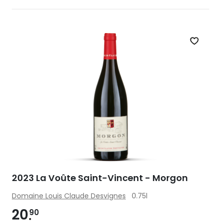
Zet op 
2023 La Voûte Saint-Vincent - Morgon
Domaine Louis Claude Desvignes
0.75l
20
90