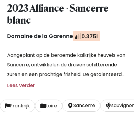
2023 Alliance - Sancerre
blanc
Domaine de la Garenne
0.375l
Aangeplant op de beroemde kalkrijke heuvels van
Sancerre, ontwikkelen de druiven schitterende
zuren en een prachtige frisheid. De getalenteerde
wijnmakers doen de rest: met hun keuze voor een
Lees verder
koude schilweking, zachte persing en een
opvoeding ‘op de fijne gistsporen’ creëren zij een
Sancerre
sauvignon
Frankrijk
Loire
fabelachtige sancerre.