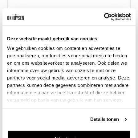
Wijn-spijs advies
Een klassieker bij verse geitenkaas,
maar ook perfect bij gerookte vis of
Deze website maakt gebruik van cookies
sushi en bij avocado met vinaigrette.
We gebruiken cookies om content en advertenties te
personaliseren, om functies voor social media te bieden
en om ons websiteverkeer te analyseren. Ook delen we
informatie over uw gebruik van onze site met onze
partners voor social media, adverteren en analyse. Deze
partners kunnen deze gegevens combineren met andere
informatie die u aan ze heeft verstrekt of die ze hebben
verzameld op basis van uw gebruik van hun services.
Details tonen
Nieuws & inspiratie in Vineé Vineuse
Alle wijnen direct van de wijnboer