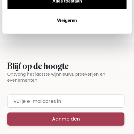
Alles toestaan
Vandaag voor 12.00 uur besteld, morgen in huis
Gratis thuisbezorgd vanaf €115,00
Weigeren
Iedere wijn per fles te bestellen
Blijf op de hoogte
Ontvang het laatste wijnnieuws, proeverijen en
evenementen
E-mailadres
Aanmelden