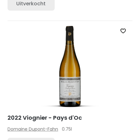
Uitverkocht
Zet op 
2022 Viognier - Pays d'Oc
Domaine Dupont-Fahn
0.75l