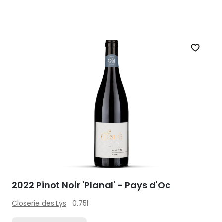
Zet op 
2022 Pinot Noir 'Planal' - Pays d'Oc
Closerie des Lys
0.75l