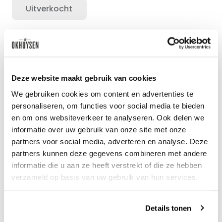
Uitverkocht
Zet op 
Deze website maakt gebruik van cookies
We gebruiken cookies om content en advertenties te
personaliseren, om functies voor social media te bieden
en om ons websiteverkeer te analyseren. Ook delen we
informatie over uw gebruik van onze site met onze
partners voor social media, adverteren en analyse. Deze
partners kunnen deze gegevens combineren met andere
informatie die u aan ze heeft verstrekt of die ze hebben
verzameld op basis van uw gebruik van hun services.
2023 Grüner Veltliner Lössterrassen
Weingut Stadt Krems
0.75l
Details tonen