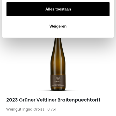
Uitverkocht
Alles toestaan
Weigeren
Zet op 
2023 Grüner Veltliner Braitenpuechtorff
Weingut Ingrid Groiss
0.75l