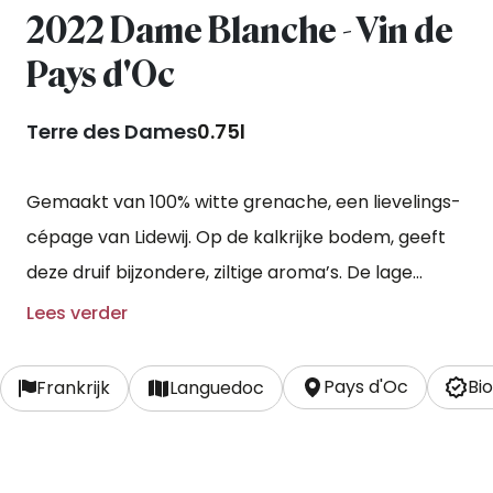
2022 Dame Blanche - Vin de
Pays d'Oc
Terre des Dames
0.75l
Gemaakt van 100% witte grenache, een lievelings-
cépage van Lidewij. Op de kalkrijke bodem, geeft
deze druif bijzondere, ziltige aroma’s. De lage
rendementen zorgen voor een grote intensiteit.
Lees verder
Door de wijn deels (50%) op grote houten vaten
op te voeden, en deels op amfoor (10%), wint de
Pays d'Oc
Bi
Frankrijk
Languedoc
wijn aan complexiteit.