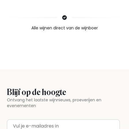
Nieuws & inspiratie in Vineé Vineuse
Alle wijnen direct van de wijnboer
Vandaag voor 12.00 uur besteld, morgen in huis
Gratis thuisbezorgd vanaf €115,00
Iedere wijn per fles te bestellen
Blijf op de hoogte
Ontvang het laatste wijnnieuws, proeverijen en
evenementen
E-mailadres