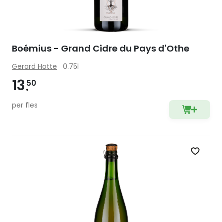
Boémius - Grand Cidre du Pays d'Othe
Gerard Hotte
0.75l
13
50
per fles
Zet op 