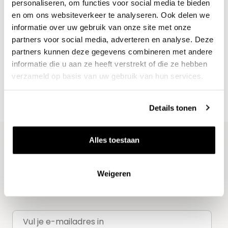
personaliseren, om functies voor social media te bieden
en om ons websiteverkeer te analyseren. Ook delen we
informatie over uw gebruik van onze site met onze
Nieuws & inspiratie in Vineé Vineuse
partners voor social media, adverteren en analyse. Deze
Alle wijnen direct van de wijnboer
partners kunnen deze gegevens combineren met andere
informatie die u aan ze heeft verstrekt of die ze hebben
Vandaag voor 12.00 uur besteld, morgen in huis
verzameld op basis van uw gebruik van hun services.
Gratis thuisbezorgd vanaf €115,00
Iedere wijn per fles te bestellen
Details tonen
Alles toestaan
Blijf op de hoogte
Weigeren
Ontvang het laatste wijnnieuws, proeverijen en
evenementen
E-mailadres