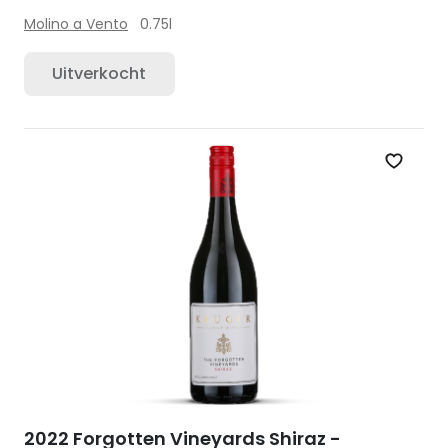
Molino a Vento
0.75l
Uitverkocht
Zet op 
2022 Forgotten Vineyards Shiraz -