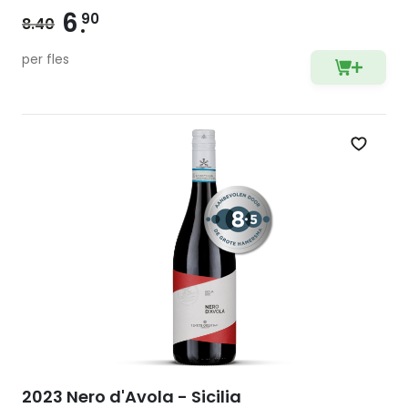
6
90
8.40
per fles
Zet op 
2023 Nero d'Avola - Sicilia