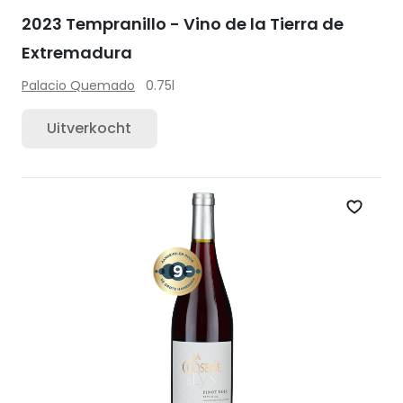
2023 Tempranillo - Vino de la Tierra de
Extremadura
Palacio Quemado
0.75l
Uitverkocht
Zet op 