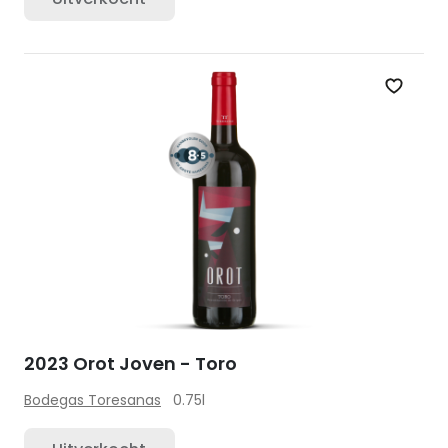
Zet op 
2023 Orot Joven - Toro
Bodegas Toresanas
0.75l