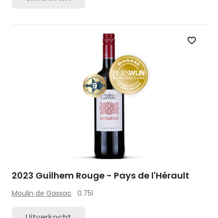
Zet op 
2023 Guilhem Rouge - Pays de l'Hérault
Moulin de Gassac
0.75l
Uitverkocht