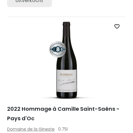
Uitverkocht
Zet op 
2022 Hommage à Camille Saint-Saëns -
Pays d'Oc
Domaine de la Gineste
0.75l