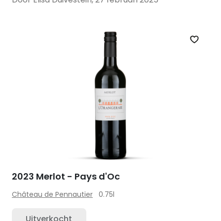
Zet op 
2023 Merlot - Pays d'Oc
Château de Pennautier
0.75l
Uitverkocht