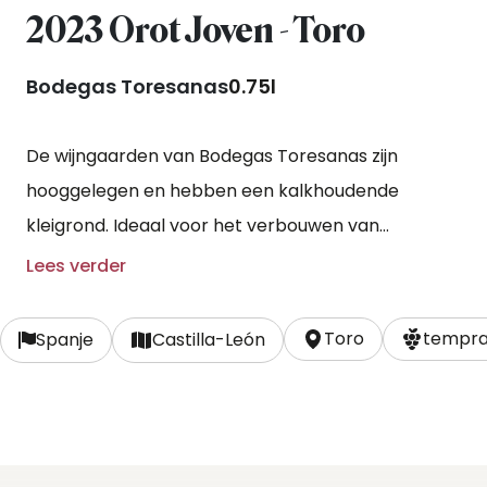
2023 Orot Joven - Toro
Bodegas Toresanas
0.75l
De wijngaarden van Bodegas Toresanas zijn
hooggelegen en hebben een kalkhoudende
kleigrond. Ideaal voor het verbouwen van
tempranillo. Met een knipoog naar het
Lees verder
herkomstgebied kreeg deze inmiddels bij velen
geliefde wijn de naam Orot, spiegelbeeld van Toro.
Toro
tempran
Spanje
Castilla-León