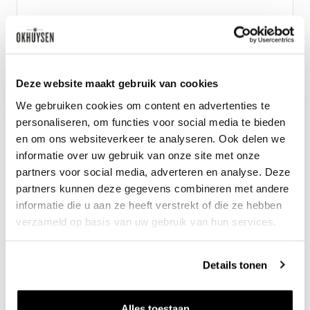
Wijn-spijs advies
Lekker in combinatie met een rijk
gevulde tapasplank. Of bij gekruid
Deze website maakt gebruik van cookies
gevogelte of klein wild.
We gebruiken cookies om content en advertenties te
personaliseren, om functies voor social media te bieden
en om ons websiteverkeer te analyseren. Ook delen we
informatie over uw gebruik van onze site met onze
partners voor social media, adverteren en analyse. Deze
partners kunnen deze gegevens combineren met andere
informatie die u aan ze heeft verstrekt of die ze hebben
verzameld op basis van uw gebruik van hun services.
Details tonen
Nieuws & inspiratie in Vineé Vineuse
Alle wijnen direct van de wijnboer
Alles toestaan