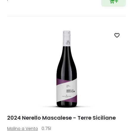
Zet op 
2024 Nerello Mascalese - Terre Siciliane
Molino a Vento
0.75l