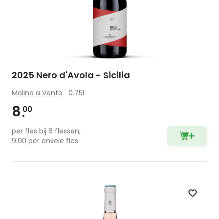
2025 Nero d'Avola - Sicilia
Molino a Vento
0.75l
8
00
per fles bij 6 flessen,
9.00 per enkele fles
Zet op 