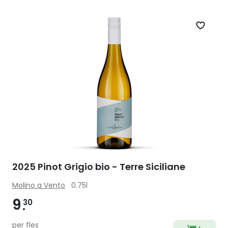
Zet op 
2025 Pinot Grigio bio - Terre Siciliane
Molino a Vento
0.75l
9
30
per fles