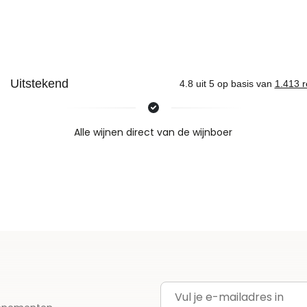
Nieuws & inspiratie in Vineé Vineuse
Alle wijnen direct van de wijnboer
Vandaag voor 12.00 uur besteld, morgen in huis
Gratis thuisbezorgd vanaf €115,00
Iedere wijn per fles te bestellen
E-mailadres