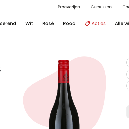
Proeverijen
Cursussen
Ca
Acties
Alle w
serend
Wit
Rosé
Rood
s
t