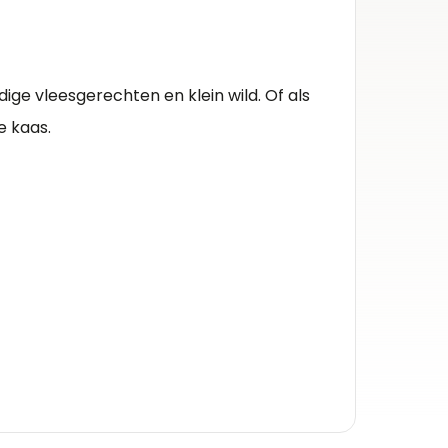
Herko
Stelle
uidige vleesgerechten en klein wild. Of als
Kleur 
e kaas.
Rode wi
Inhou
0.75l
Alcoh
15%
Druiv
syrah/s