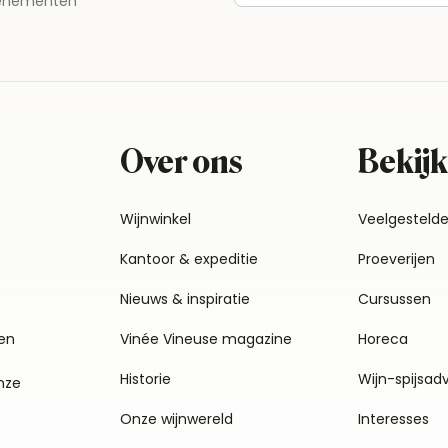
evenementen
Over ons
Bekijk
Wijnwinkel
Veelgesteld
Kantoor & expeditie
Proeverijen
Nieuws & inspiratie
Cursussen
en
Vinée Vineuse magazine
Horeca
Historie
Wijn-spijsad
nze
Onze wijnwereld
Interesses