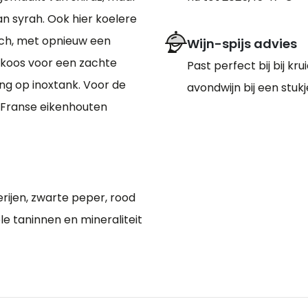
n syrah. Ook hier koelere
sch, met opnieuw een
Wijn-spijs advies
koos voor een zachte
Past perfect bij bij kr
ing op inoxtank. Voor de
avondwijn bij een stukj
p Franse eikenhouten
erijen, zwarte peper, rood
ele taninnen en mineraliteit