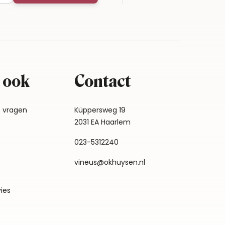
 ook
Contact
e vragen
Küppersweg 19
2031 EA Haarlem
023-5312240
vineus@okhuysen.nl
vies