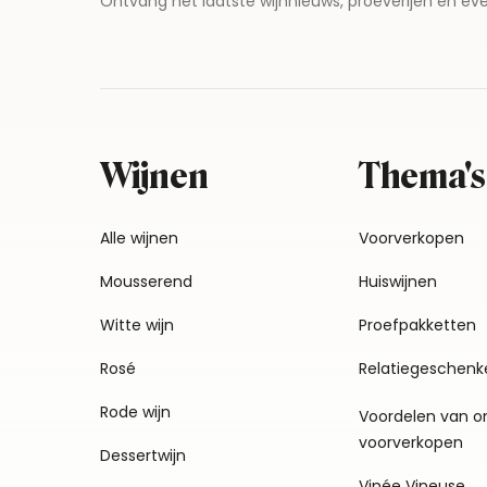
Ontvang het laatste wijnnieuws, proeverijen en 
Wijnen
Thema's
Alle wijnen
Voorverkopen
Mousserend
Huiswijnen
Witte wijn
Proefpakketten
Rosé
Relatiegeschenk
Rode wijn
Voordelen van o
voorverkopen
Dessertwijn
Vinée Vineuse