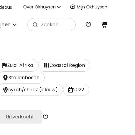
Over Okhuysen
Mijn Okhuysen
deaus
ijnen
Zuid-Afrika
Coastal Region
Stellenbosch
syrah/shiraz (blauw)
2022
Uitverkocht
Zet op verlanglijst