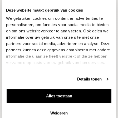
Deze website maakt gebruik van cookies
Blijf op de hoogte
We gebruiken cookies om content en advertenties te
Ontvang het laatste wijnnieuws, proeverijen en
evenementen
personaliseren, om functies voor social media te bieden
en om ons websiteverkeer te analyseren. Ook delen we
informatie over uw gebruik van onze site met onze
E-mailadres
partners voor social media, adverteren en analyse. Deze
partners kunnen deze gegevens combineren met andere
informatie die u aan ze heeft verstrekt of die ze hebben
Aanmelden
verzameld op basis van uw gebruik van hun services.
Details tonen
Alles toestaan
Weigeren
Wijnen
Thema's