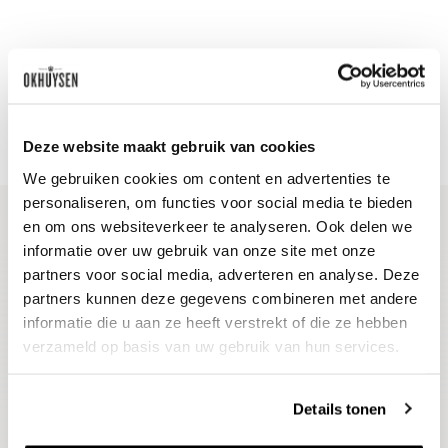
Deze website maakt gebruik van cookies
We gebruiken cookies om content en advertenties te
personaliseren, om functies voor social media te bieden
en om ons websiteverkeer te analyseren. Ook delen we
informatie over uw gebruik van onze site met onze
Blijf op de hoogte
partners voor social media, adverteren en analyse. Deze
Ontvang het laatste wijnnieuws, proeverijen en
partners kunnen deze gegevens combineren met andere
evenementen
informatie die u aan ze heeft verstrekt of die ze hebben
verzameld op basis van uw gebruik van hun services.
E-mailadres
Details tonen
Aanmelden