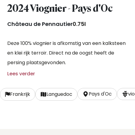
2024 Viognier - Pays d'Oc
Château de Pennautier
0.75l
Deze 100% viognier is afkomstig van een kalksteen
en klei rijk terroir. Direct na de oogst heeft de
persing plaatsgevonden.
Lees verder
Pays d'Oc
vio
Frankrijk
Languedoc