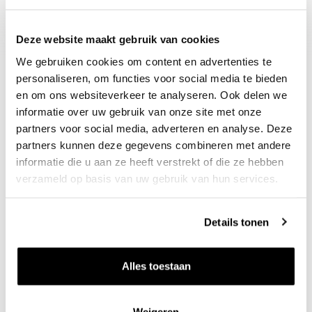
salades met kip en kalkoen.
Deze website maakt gebruik van cookies
We gebruiken cookies om content en advertenties te
personaliseren, om functies voor social media te bieden
en om ons websiteverkeer te analyseren. Ook delen we
informatie over uw gebruik van onze site met onze
partners voor social media, adverteren en analyse. Deze
partners kunnen deze gegevens combineren met andere
informatie die u aan ze heeft verstrekt of die ze hebben
verzameld op basis van uw gebruik van hun services.
Nieuws & inspiratie in Vineé Vineuse
Alle wijnen direct van de wijnboer
Details tonen
Vandaag voor 12.00 uur besteld, morgen in huis
Gratis thuisbezorgd vanaf €115,00
Alles toestaan
Iedere wijn per fles te bestellen
Weigeren