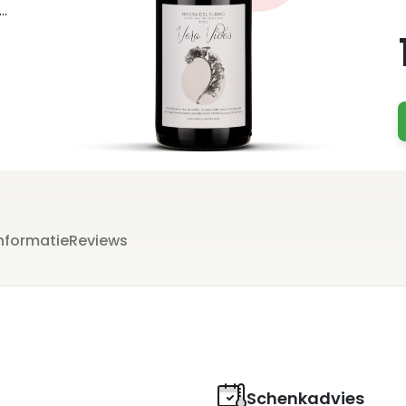
t
n
nformatie
Reviews
Schenkadvies