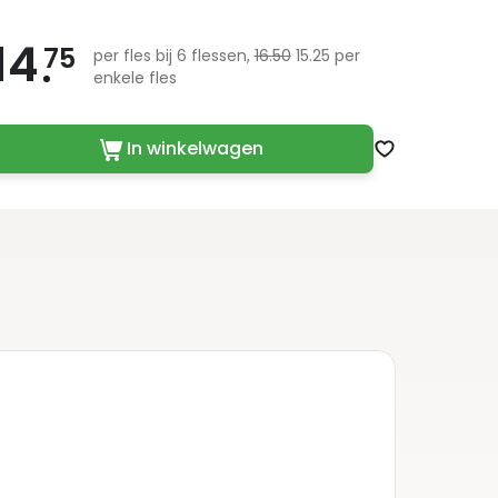
14
75
per fles bij 6 flessen,
16.50
15.25 per
enkele fles
In winkelwagen
Zet op verlan
Deta
Streek