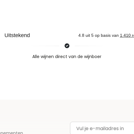
Nieuws & inspiratie in Vineé Vineuse
Alle wijnen direct van de wijnboer
Vandaag voor 12.00 uur besteld, morgen in huis
Gratis thuisbezorgd vanaf €115,00
Iedere wijn per fles te bestellen
E-mailadres
evenementen