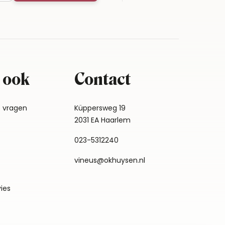
 ook
Contact
e vragen
Küppersweg 19
2031 EA Haarlem
023-5312240
vineus@okhuysen.nl
vies