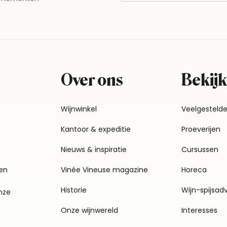
Over ons
Bekijk
Wijnwinkel
Veelgesteld
Kantoor & expeditie
Proeverijen
Nieuws & inspiratie
Cursussen
en
Vinée Vineuse magazine
Horeca
Historie
Wijn-spijsad
nze
Onze wijnwereld
Interesses