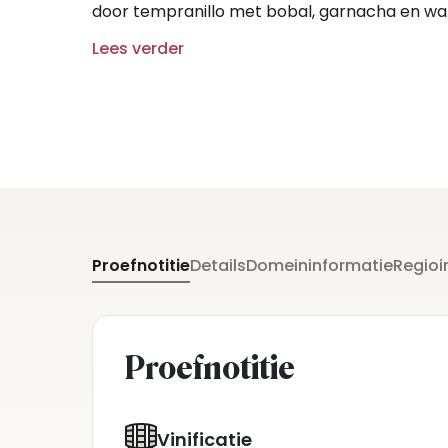
door tempranillo met bobal, garnacha en wa
van de witte albillo. Deze wijn wordt slechts
Lees verder
een paar maanden opgevoed op oude houte
vaten.
Proefnotitie
Details
Domeininformatie
Regioi
Proefnotitie
Vinificatie