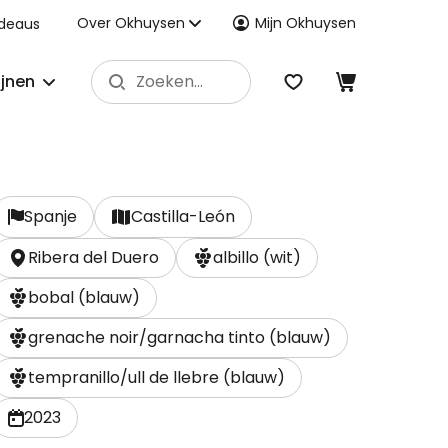
Over Okhuysen
Mijn Okhuysen
deaus
ijnen
Spanje
Castilla-León
Ribera del Duero
albillo (wit)
bobal (blauw)
grenache noir/garnacha tinto (blauw)
tempranillo/ull de llebre (blauw)
2023