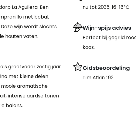
dorp La Aguilera. Een
nu tot 2035, 16-18°C
pranillo met bobal,
 Deze wijn wordt slechts
Wijn-spijs advies
e houten vaten.
Perfect bij gegrild roo
kaas.
’s grootvader zestig jaar
Gidsbeoordeling
ino met kleine delen
Tim Atkin : 92
or mooie aromatische
uit, intense aardse tonen
ie balans.